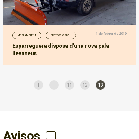
1 de febrer de 2019
MEDI AMBIENT
PROTECCIÓ CIVIL
Esparreguera disposa d’una nova pala
llevaneus
1
...
11
12
13
Avisos