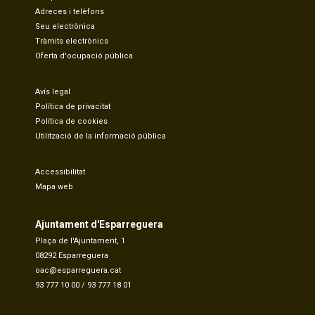
Adreces i telèfons
Seu electrònica
Tràmits electrònics
Oferta d'ocupació pública
Avís legal
Política de privacitat
Política de cookies
Utilització de la informació pública
Accessibilitat
Mapa web
Ajuntament d'Esparreguera
Plaça de l'Ajuntament, 1
08292 Esparreguera
oac@esparreguera.cat
93 777 10 00
/
93 777 18 01