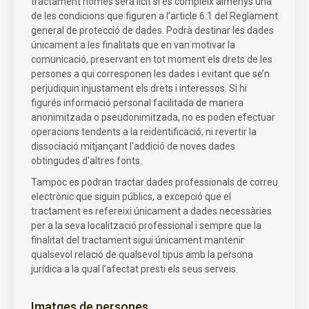
tractament només serà lícit si es compleix almenys una
de les condicions que figuren a l’article 6.1 del Reglament
general de protecció de dades. Podrà destinar les dades
únicament a les finalitats que en van motivar la
comunicació, preservant en tot moment els drets de les
persones a qui corresponen les dades i evitant que se’n
perjudiquin injustament els drets i interessos. Si hi
figurés informació personal facilitada de manera
anonimitzada o pseudonimitzada, no es poden efectuar
operacions tendents a la reidentificació, ni revertir la
dissociació mitjançant l'addició de noves dades
obtingudes d'altres fonts.
Tampoc es podran tractar dades professionals de correu
electrònic que siguin públics, a excepció que el
tractament es refereixi únicament a dades necessàries
per a la seva localització professional i sempre que la
finalitat del tractament sigui únicament mantenir
qualsevol relació de qualsevol tipus amb la persona
jurídica a la qual l’afectat presti els seus serveis.
Imatges de persones