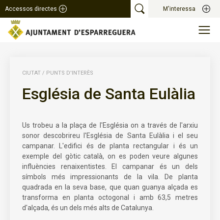
Accessos directes
M'interessa
CIUTAT
/
PUNTS D'INTERÈS
Església de Santa Eulàlia
Us trobeu a la plaça de l'Església on a través de l'arxiu
sonor descobrireu l'Església de Santa Eulàlia i el seu
campanar. L'edifici és de planta rectangular i és un
exemple del gòtic català, on es poden veure algunes
influències renaixentistes. El campanar és un dels
símbols més impressionants de la vila. De planta
quadrada en la seva base, que quan guanya alçada es
transforma en planta octogonal i amb 63,5 metres
d'alçada, és un dels més alts de Catalunya.