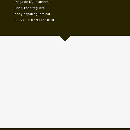
Plaça de l'Ajuntament, 1
08292 Esparreguera
oac@esparreguera.cat
93 777 10 00
/
93 777 18 01