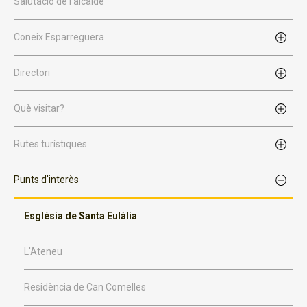
Salutació de l'alcalde
Coneix Esparreguera
Directori
Què visitar?
Rutes turístiques
Punts d'interès
Església de Santa Eulàlia
L'Ateneu
Residència de Can Comelles