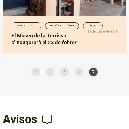
CULTURA I FESTES
MEMÒRIA HISTÒRICA
TURISME
28 de gener de 2019
El Museu de la Terrissa
s’inaugurarà el 23 de febrer
1
...
5
6
7
Avisos