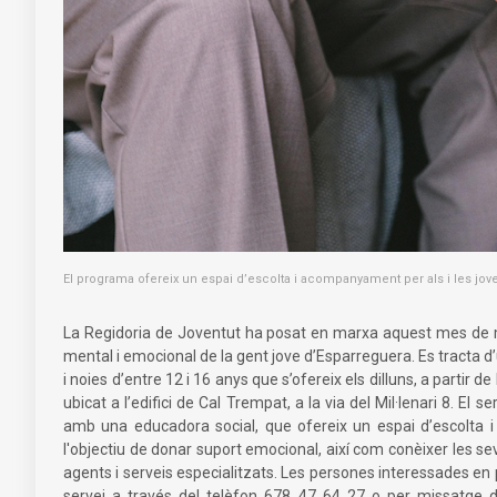
El programa ofereix un espai d’escolta i acompanyament per als i les jo
La Regidoria de Joventut ha posat en marxa aquest mes de ma
mental i emocional de la gent jove d’Esparreguera. Es tracta d
i noies d’entre 12 i 16 anys que s’ofereix els dilluns, a partir d
ubicat a l’edifici de Cal Trempat, a la via del Mil·lenari 8. El
amb una educadora social, que ofereix un espai d’escolta 
l'objectiu de donar suport emocional, així com conèixer les se
agents i serveis especialitzats. Les persones interessades e
servei a través del telèfon 678 47 64 27 o per missatge d