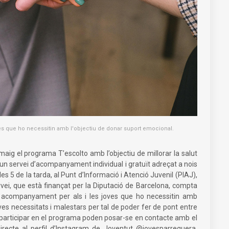
ves que ho necessitin amb l'objectiu de donar suport emocional.
ig el programa T’escolto amb l’objectiu de millorar la salut
’un servei d’acompanyament individual i gratuït adreçat a nois
e les 5 de la tarda, al Punt d’Informació i Atenció Juvenil (PIAJ),
 servei, que està finançat per la Diputació de Barcelona, compta
i acompanyament per als i les joves que ho necessitin amb
ves necessitats i malestars per tal de poder fer de pont entre
n participar en el programa poden posar-se en contacte amb el
irecte al perfil d’Instagram de Joventut @jovesparreguera.