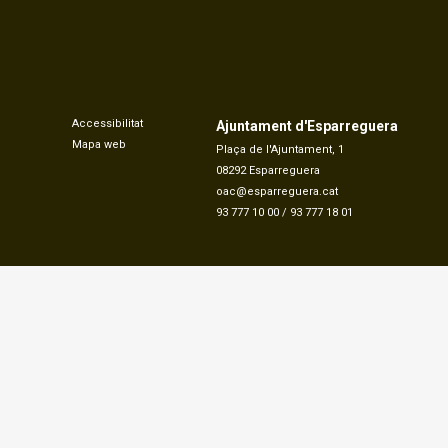
Accessibilitat
Ajuntament d'Esparreguera
Mapa web
Plaça de l'Ajuntament, 1
08292 Esparreguera
oac@esparreguera.cat
93 777 10 00
/
93 777 18 01