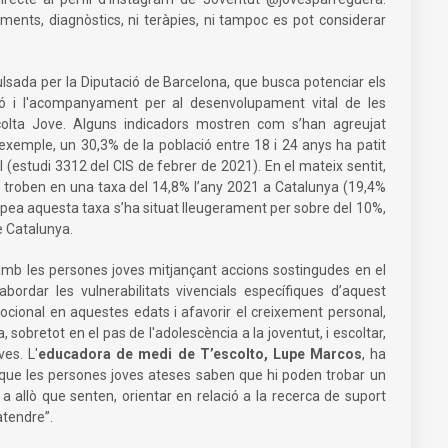
ments, diagnòstics, ni teràpies, ni tampoc es pot considerar
ulsada per la Diputació de Barcelona, que busca potenciar els
ió i l'acompanyament per al desenvolupament vital de les
scolta Jove. Alguns indicadors mostren com s’han agreujat
 exemple, un 30,3% de la població entre 18 i 24 anys ha patit
l (estudi 3312 del CIS de febrer de 2021). En el mateix sentit,
troben en una taxa del 14,8% l’any 2021 a Catalunya (19,4%
ropea aquesta taxa s’ha situat lleugerament per sobre del 10%,
e Catalunya.
 amb les persones joves mitjançant accions sostingudes en el
bordar les vulnerabilitats vivencials específiques d’aquest
emocional en aquestes edats i afavorir el creixement personal,
, sobretot en el pas de l'adolescència a la joventut, i escoltar,
es. L'
educadora de medi de T’escolto, Lupe Marcos
, ha
el que les persones joves ateses saben que hi poden trobar un
a allò que senten, orientar en relació a la recerca de suport
atendre”.