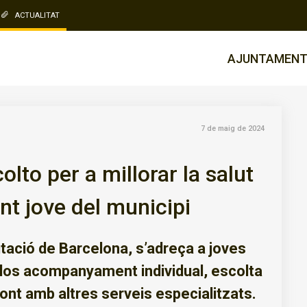
ACTUALITAT
AJUNTAMEN
7 de maig de 2024
lto per a millorar la salut
nt jove del municipi
utació de Barcelona, s’adreça a joves
r-los acompanyament individual, escolta
 pont amb altres serveis especialitzats.