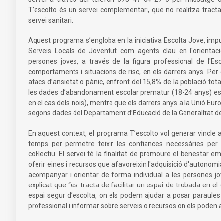
T’escolto és un servei complementari, que no realitza tracta
servei sanitari.
Aquest programa s’engloba en la iniciativa Escolta Jove, imp
Serveis Locals de Joventut com agents clau en l'orientac
persones joves, a través de la figura professional de l'E
comportaments i situacions de risc, en els darrers anys. Per
atacs d’ansietat o pànic, enfront del 15,8% de la població tota
les dades d’abandonament escolar prematur (18-24 anys) es 
en el cas dels nois), mentre que els darrers anys a la Unió Eu
segons dades del Departament d’Educació de la Generalitat d
En aquest context, el programa T’escolto vol generar vincle
temps per permetre teixir les confiances necessàries per a
col·lectiu. El servei té la finalitat de promoure el benestar 
oferir eines i recursos que afavoreixin l'adquisició d'autonomia
acompanyar i orientar de forma individual a les persones jov
explicat que “es tracta de facilitar un espai de trobada en 
espai segur d’escolta, on els podem ajudar a posar paraules 
professional i informar sobre serveis o recursos on els poden 