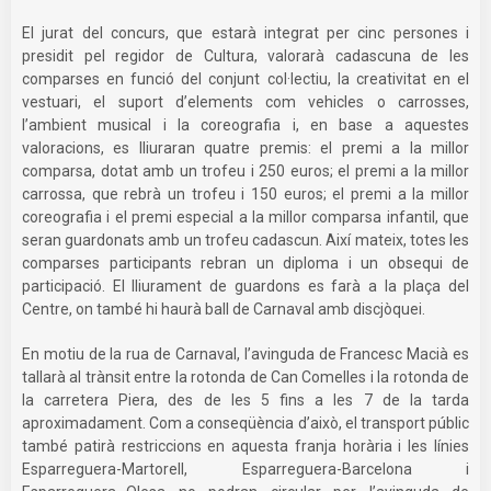
El jurat del concurs, que estarà integrat per cinc persones i
presidit pel regidor de Cultura, valorarà cadascuna de les
comparses en funció del conjunt col·lectiu, la creativitat en el
vestuari, el suport d’elements com vehicles o carrosses,
l’ambient musical i la coreografia i, en base a aquestes
valoracions, es lliuraran quatre premis: el premi a la millor
comparsa, dotat amb un trofeu i 250 euros; el premi a la millor
carrossa, que rebrà un trofeu i 150 euros; el premi a la millor
coreografia i el premi especial a la millor comparsa infantil, que
seran guardonats amb un trofeu cadascun. Així mateix, totes les
comparses participants rebran un diploma i un obsequi de
participació. El lliurament de guardons es farà a la plaça del
Centre, on també hi haurà ball de Carnaval amb discjòquei.
En motiu de la rua de Carnaval, l’avinguda de Francesc Macià es
tallarà al trànsit entre la rotonda de Can Comelles i la rotonda de
la carretera Piera, des de les 5 fins a les 7 de la tarda
aproximadament. Com a conseqüència d’això, el transport públic
també patirà restriccions en aquesta franja horària i les línies
Esparreguera-Martorell, Esparreguera-Barcelona i