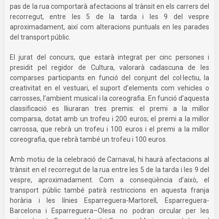
pas de la rua comportarà afectacions al trànsit en els carrers del
recorregut, entre les 5 de la tarda i les 9 del vespre
aproximadament, així com alteracions puntuals en les parades
del transport públic.
El jurat del concurs, que estarà integrat per cinc persones i
presidit pel regidor de Cultura, valorarà cadascuna de les
comparses participants en funció del conjunt del col·lectiu, la
creativitat en el vestuari, el suport d’elements com vehicles o
carrosses, l’ambient musical i la coreografia. En funció d’aquesta
classificació es lliuraran tres premis: el premi a la millor
comparsa, dotat amb un trofeu i 200 euros; el premi a la millor
carrossa, que rebrà un trofeu i 100 euros i el premi a la millor
coreografia, que rebrà també un trofeu i 100 euros.
Amb motiu de la celebració de Carnaval, hi haurà afectacions al
trànsit en el recorregut de la rua entre les 5 de la tarda i les 9 del
vespre, aproximadament. Com a conseqüència d’això, el
transport públic també patirà restriccions en aquesta franja
horària i les línies Esparreguera-Martorell, Esparreguera-
Barcelona i Esparreguera–Olesa no podran circular per les