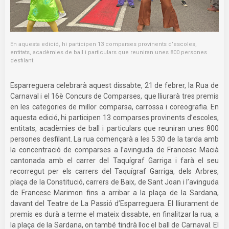
En aquesta edició, hi participen 13 comparses provinents d’escoles,
entitats, acadèmies de ball i particulars que reuniran unes 800 persones
desfilant.
Esparreguera celebrarà aquest dissabte, 21 de febrer, la Rua de
Carnaval i el 16è Concurs de Comparses, que lliurarà tres premis
en les categories de millor comparsa, carrossa i coreografia. En
aquesta edició, hi participen 13 comparses provinents d’escoles,
entitats, acadèmies de ball i particulars que reuniran unes 800
persones desfilant. La rua començarà a les 5.30 de la tarda amb
la concentració de comparses a l’avinguda de Francesc Macià
cantonada amb el carrer del Taquígraf Garriga i farà el seu
recorregut per els carrers del Taquígraf Garriga, dels Arbres,
plaça de la Constitució, carrers de Baix, de Sant Joan i l’avinguda
de Francesc Marimon fins a arribar a la plaça de la Sardana,
davant del Teatre de La Passió d’Esparreguera. El lliurament de
premis es durà a terme el mateix dissabte, en finalitzar la rua, a
la plaça de la Sardana, on també tindrà lloc el ball de Carnaval. El