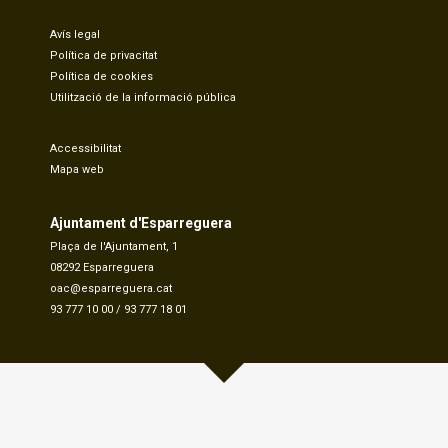
Avís legal
Política de privacitat
Política de cookies
Utilització de la informació pública
Accessibilitat
Mapa web
Ajuntament d'Esparreguera
Plaça de l'Ajuntament, 1
08292 Esparreguera
oac@esparreguera.cat
93 777 10 00
/
93 777 18 01