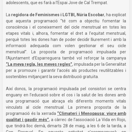
adolescents, que es farà a l’Espai Jove de Cal Trempat.
La
regidora de Feminismes i LGTBI, Núria Escobar
, ha explicat
que aquesta programació “té com a objectiu fomentar la
consciència i el coneixement del cicle menstrual en totes les
etapes vitals i, alhora, fomentar el dret a l’equitat menstrual,
perquè totes les dones han de poder decidir lliurement i amb la
informació adequada com volen gestionar el seu cicle
menstrual”. La proposta de programació impulsada per
l’Ajuntament d’Esparreguera també vol reforçar la campanya
“La meva regla, les meves regles”
, impulsada per la Generalitat
per a promoure i garantir l’accés als productes reutilitzables i
sostenibles mitjançant la seva distribució gratuïta.
Així doncs, la programació impulsada pel consistori se centra
enguany en l’educació sobre el cos i la salut de les dones amb
una programació que abraça els diferents moments vitals
vinculats al cicle menstrual. La primera proposta de la
programació és la xerrada
“Climateri i Menopausa: viure amb
qualitat i gaudir més”
, a càrrec de l’associació La Vida en Rojo,
que tindrà lloc demà, dimarts 28 de maig, a les 6 de la tarda, a
Can Pasqual. En aquesta activitat s’acompanyarà en