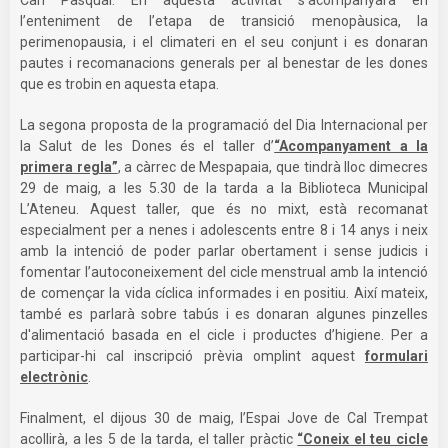
l’enteniment de l’etapa de transició menopàusica, la
perimenopausia, i el climateri en el seu conjunt i es donaran
pautes i recomanacions generals per al benestar de les dones
que es trobin en aquesta etapa.
La segona proposta de la programació del Dia Internacional per
la Salut de les Dones és el taller d’
“Acompanyament a la
primera regla”
, a càrrec de Mespapaia, que tindrà lloc dimecres
29 de maig, a les 5.30 de la tarda a la Biblioteca Municipal
L’Ateneu. Aquest taller, que és no mixt, està recomanat
especialment per a nenes i adolescents entre 8 i 14 anys i neix
amb la intenció de poder parlar obertament i sense judicis i
fomentar l’autoconeixement del cicle menstrual amb la intenció
de començar la vida cíclica informades i en positiu. Així mateix,
també es parlarà sobre tabús i es donaran algunes pinzelles
d'alimentació basada en el cicle i productes d’higiene. Per a
participar-hi cal inscripció prèvia omplint aquest
formulari
electrònic
.
Finalment, el dijous 30 de maig, l’Espai Jove de Cal Trempat
acollirà, a les 5 de la tarda, el taller pràctic
“Coneix el teu cicle