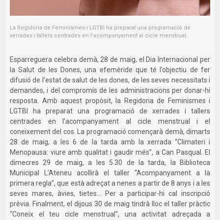
La Regidoria de Feminismes i LGTBI ha preparat una programació de
xerrades i tallers centrades en l’acompanyament al cicle menstrual.
Esparreguera celebra demà, 28 de maig, el Dia Internacional per
la Salut de les Dones, una efemèride que té l’objectiu de fer
difusió de l’estat de salut de les dones, de les seves necessitats i
demandes, i del compromís de les administracions per donar-hi
resposta. Amb aquest propòsit, la Regidoria de Feminismes i
LGTBI ha preparat una programació de xerrades i tallers
centrades en l’acompanyament al cicle menstrual i el
coneixement del cos. La programació començarà demà, dimarts
28 de maig, a les 6 de la tarda amb la xerrada “Climateri i
Menopausa: viure amb qualitat i gaudir més”, a Can Pasqual. El
dimecres 29 de maig, a les 5.30 de la tarda, la Biblioteca
Municipal L’Ateneu acollirà el taller “Acompanyament a la
primera regla”, que està adreçat a nenes a partir de 8 anys i a les
seves mares, àvies, tietes... Per a participar-hi cal inscripció
prèvia. Finalment, el dijous 30 de maig tindrà lloc el taller pràctic
“Coneix el teu cicle menstrual", una activitat adreçada a