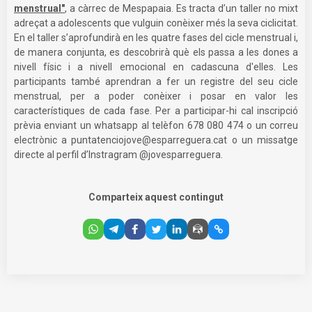
menstrual"
, a càrrec de Mespapaia. Es tracta d’un taller no mixt
adreçat a adolescents que vulguin conèixer més la seva ciclicitat.
En el taller s’aprofundirà en les quatre fases del cicle menstrual i,
de manera conjunta, es descobrirà què els passa a les dones a
nivell físic i a nivell emocional en cadascuna d'elles. Les
participants també aprendran a fer un registre del seu cicle
menstrual, per a poder conèixer i posar en valor les
característiques de cada fase. Per a participar-hi cal inscripció
prèvia enviant un whatsapp al telèfon 678 080 474 o un correu
electrònic a
puntatenciojove@esparreguera.cat
o un missatge
directe al perfil d’Instragram @jovesparreguera.
Comparteix aquest contingut