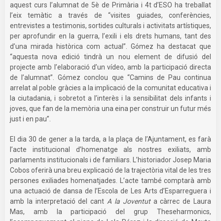
aquest curs l’alumnat de 5è de Primària i 4t d’ESO ha treballat
l’eix temàtic a través de “visites guiades, conferències,
entrevistes a testimonis, sortides culturals i activitats artístiques,
per aprofundir en la guerra, l’exili i els drets humans, tant des
d’una mirada històrica com actual”. Gómez ha destacat que
“aquesta nova edició tindrà un nou element de difusió del
projecte amb l’elaboració d’un vídeo, amb la participació directa
de l’alumnat”. Gómez conclou que “Camins de Pau continua
arrelat al poble gràcies a la implicació de la comunitat educativa i
la ciutadania, i sobretot a l’interès i la sensibilitat dels infants i
joves, que fan de la memòria una eina per construir un futur més
just i en pau”.
El dia 30 de gener a la tarda, a la plaça de l’Ajuntament, es farà
l’acte institucional d’homenatge als nostres exiliats, amb
parlaments institucionals i de familiars. L’historiador Josep Maria
Cobos oferirà una breu explicació de la trajectòria vital de les tres
persones exiliades homenatjades. L’acte també comptarà amb
una actuació de dansa de l’Escola de Les Arts d’Esparreguera i
amb la interpretació del cant
A la Joventut
a càrrec de Laura
Mas, amb la participació del grup Theseharmonics,