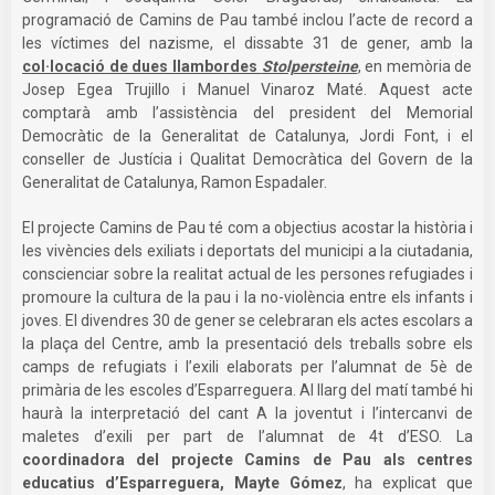
programació de Camins de Pau també inclou l’acte de record a
les víctimes del nazisme, el dissabte 31 de gener, amb la
col·locació de dues llambordes
Stolpersteine
, en memòria de
Josep Egea Trujillo i Manuel Vinaroz Maté. Aquest acte
comptarà amb l’assistència del president del Memorial
Democràtic de la Generalitat de Catalunya, Jordi Font, i el
conseller de Justícia i Qualitat Democràtica del Govern de la
Generalitat de Catalunya, Ramon Espadaler.
El projecte Camins de Pau té com a objectius acostar la història i
les vivències dels exiliats i deportats del municipi a la ciutadania,
conscienciar sobre la realitat actual de les persones refugiades i
promoure la cultura de la pau i la no-violència entre els infants i
joves. El divendres 30 de gener se celebraran els actes escolars a
la plaça del Centre, amb la presentació dels treballs sobre els
camps de refugiats i l’exili elaborats per l’alumnat de 5è de
primària de les escoles d’Esparreguera. Al llarg del matí també hi
haurà la interpretació del cant A la joventut i l’intercanvi de
maletes d’exili per part de l’alumnat de 4t d’ESO. La
coordinadora del projecte Camins de Pau als centres
educatius d’Esparreguera, Mayte Gómez
, ha explicat que