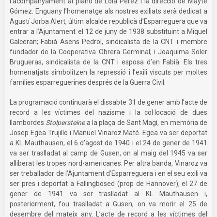
l’acompanyament al piano de Lola Pérez i la direcció de Mayte
Gómez. Enguany l’homenatge als nostres exiliats serà dedicat a
Agustí Jorba Alert, últim alcalde republicà d’Esparreguera que va
entrar a l’Ajuntament el 12 de juny de 1938 substituint a Miquel
Galceran; Fabià Asens Pedrol, sindicalista de la CNT i membre
fundador de la Cooperativa Obrera Germinal; i Joaquima Soler
Brugueras, sindicalista de la CNT i esposa d’en Fabià. Els tres
homenatjats simbolitzen la repressió i l’exili viscuts per moltes
famílies esparreguerines després de la Guerra Civil.
La programació continuarà el dissabte 31 de gener amb l’acte de
record a les víctimes del nazisme i la col·locació de dues
llambordes
Stolpersteine
a la plaça de Sant Magí, en memòria de
Josep Egea Trujillo i Manuel Vinaroz Maté. Egea va ser deportat
a KL Mauthausen, el 6 d’agost de 1940 i el 24 de gener de 1941
va ser traslladat al camp de Gusen, on al maig del 1945 va ser
alliberat les tropes nord-americanes. Per altra banda, Vinaroz va
ser treballador de l’Ajuntament d’Esparreguera i en el seu exili va
ser pres i deportat a Fallingbosed (prop de Hannover), el 27 de
gener de 1941 va ser traslladat al KL Mauthausen i,
posteriorment, fou traslladat a Gusen, on va morir el 25 de
desembre del mateix any. L’acte de record a les víctimes del