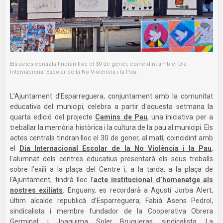
Els actes centrals tindran lloc el 30 de gener, coincidint amb el Dia
Internacional Escolar de la No Violència i la Pau.
L’Ajuntament d’Esparreguera, conjuntament amb la comunitat
educativa del municipi, celebra a partir d'aquesta setmana la
quarta edició del projecte
Camins de Pau
, una iniciativa per a
treballar la memòria històrica i la cultura de la pau al municipi. Els
actes centrals tindran lloc el 30 de gener, al matí, coincidint amb
el
Dia Internacional Escolar de la No Violència i la Pau
,
l'alumnat dels centres educatius presentarà els seus treballs
sobre l’exili a la plaça del Centre i, a la tarda, a la plaça de
l’Ajuntament, tindrà lloc l’
acte institucional d’homenatge als
nostres exiliats
. Enguany, es recordarà a Agustí Jorba Alert,
últim alcalde republicà d’Esparreguera; Fabià Asens Pedrol,
sindicalista i membre fundador de la Cooperativa Obrera
Germinal; i Joaquima Soler Brugueras, sindicalista. La