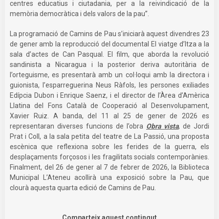
centres educatius i ciutadania, per a la reivindicació de la
memòria democràtica i dels valors de la pau”.
La programació de Camins de Pau s’iniciarà aquest divendres 23
de gener amb la reproducció del documental El viatge d’Itza a la
sala d’actes de Can Pasqual. El film, que aborda la revolució
sandinista a Nicaragua i la posterior deriva autoritària de
l’orteguisme, es presentarà amb un col·loqui amb la directora i
guionista, l’esparreguerina Neus Ràfols, les persones exiliades
Edípcia Dubon i Enrique Saenz, i el director de l’Àrea d’Amèrica
Llatina del Fons Català de Cooperació al Desenvolupament,
Xavier Ruiz. A banda, del 11 al 25 de gener de 2026 es
representaran diverses funcions de l’obra
Obra vista
, de Jordi
Prat i Coll, a la sala petita del teatre de La Passió, una proposta
escènica que reflexiona sobre les ferides de la guerra, els
desplaçaments forçosos i les fragilitats socials contemporànies.
Finalment, del 26 de gener al 7 de febrer de 2026, la Biblioteca
Municipal L’Ateneu acollirà una exposició sobre la Pau, que
clourà aquesta quarta edició de Camins de Pau.
Comparteix aquest contingut