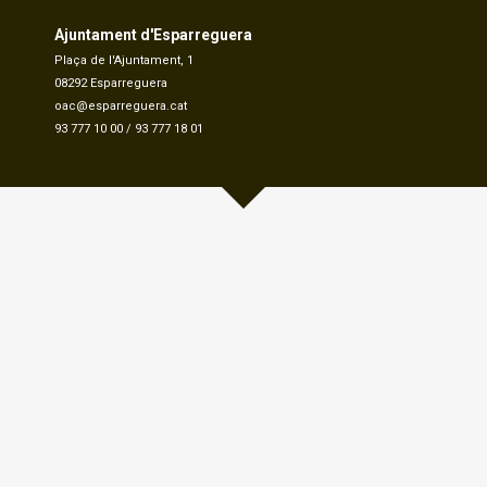
Ajuntament d'Esparreguera
Plaça de l'Ajuntament, 1
08292 Esparreguera
oac@esparreguera.cat
93 777 10 00
/
93 777 18 01