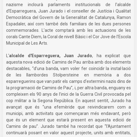
nazisme inclourà parlaments institucionals de l’alcalde
d’Esparreguera, Juan Jurado i el conseller de Justícia i Qualitat
Democràtica del Govern de la Generalitat de Catalunya, Ramon
Espadaler, així com també dels familiars de les dues persones
commemorades. L’acte comptarà amb les actuacions de les
corals Cante Diem, la Coral de nivell Bàsic i el Cor Jove de l’Escola
Municipal de Les Arts.
L’
alcalde d'Esparreguera, Juan Jurado
, ha explicat que
aquesta nova edició de Camins de Pau arriba amb dos elements
destacables, “d’una banda, vam voler fer coincidir la instal·lació
de les llambordes Stolpersteine en memòria a dos
esparreguerins que van patir els camps d’extermini nazis dins de
la programació de Camins de Pau”, i, per altra banda, enguany es
compleixen els 90 anys de l’inici de la Guerra Civil provocada pel
cop militar a la Segona República. En aquest sentit, Jurado ha
avançat que és “una efemèride que reivindicarem com a
municipi, amb activitats que començaran més endavant, però
que és un element que estarà present en aquesta edició de
Camins de pau”. Jurado també ha recordat que “l’Ajuntament
continuarà posant en valor aquest projecte, units amb entitats,