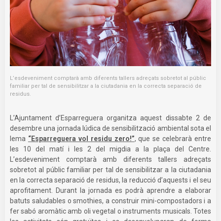
L’esdeveniment comptarà amb diferents tallers adreçats sobretot al públic
familiar per tal de sensibilitzar a la ciutadania en la correcta separació de
residus.
L’Ajuntament d’Esparreguera organitza aquest dissabte 2 de
desembre una jornada lúdica de sensibilització ambiental sota el
lema
“Esparreguera vol residu zero!”
, que se celebrarà entre
les 10 del matí i les 2 del migdia a la plaça del Centre.
L’esdeveniment comptarà amb diferents tallers adreçats
sobretot al públic familiar per tal de sensibilitzar a la ciutadania
en la correcta separació de residus, la reducció d’aquests i el seu
aprofitament. Durant la jornada es podrà aprendre a elaborar
batuts saludables o smothies, a construir mini-compostadors i a
fer sabó aromàtic amb oli vegetal o instruments musicals. Totes