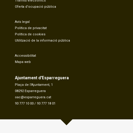
Tràmits electrònics
Oferta d'ocupació pública
Avís legal
Política de privacitat
Política de cookies
Utilització de la informació pública
Accessibilitat
Mapa web
Ajuntament d'Esparreguera
Plaça de l'Ajuntament, 1
08292 Esparreguera
oac@esparreguera.cat
93 777 10 00
/
93 777 18 01