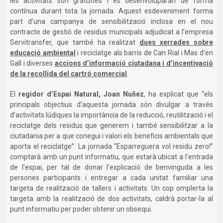
les activitats són gratuïtes i es desenvoluparan de forma
contínua durant tota la jornada. Aquest esdeveniment forma
part d’una campanya de sensibilització inclosa en el nou
contracte de gestió de residus municipals adjudicat a l’empresa
Servitransfer, que també ha realitzat
dues xerrades sobre
educació ambiental
i reciclatge als barris de Can Rial i Mas d'en
Gall i diverses
accions d’informació ciutadana i d’incentivació
de la recollida del cartró comercial
.
El
regidor d’Espai Natural, Joan Nuñez
, ha explicat que “els
principals objectius d’aquesta jornada són divulgar a través
d’activitats lúdiques la importància de la reducció, reutilització i el
reciclatge dels residus que generem i també sensibilitzar a la
ciutadania per a que conegui i valori els beneficis ambientals que
aporta el reciclatge”. La jornada “Esparreguera vol residu zero!”
comptarà amb un punt informatiu, que estarà ubicat a l’entrada
de l’espai, per tal de donar l’explicació de benvinguda a les
persones participants i entregar a cada unitat familiar una
targeta de realització de tallers i activitats. Un cop omplerta la
targeta amb la realització de dos activitats, caldrà portar-la al
punt informatiu per poder obtenir un obsequi.