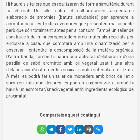
Hi haurà sis tallers que es realitzaran de forma simultània durant
tot el matí. Un taller sobre el malbaratament alimentari i
elaboració de smothies (batuts saludables) per aprendre a
aprofitar aquelles fruites i verdures que presenten mal aspecte
però que són totalment aptes per al consum. També un taller de
construcció de mini-compostadors amb materials reciclats per
endur-se a casa, que comptarà amb una dinamització per a
observar i entendre la descomposició de la matèria orgànica.
D’altra banda, també hi haurà una activitat d’elaboració d’una
pastilla de sabó aromàtic amb oli vegetal usat i una altra
d’elaboració d’instruments musicals amb materials reutilitzats.
A més, es podrà fer un taller de moneders amb brics de llet o
sucs reciclats que després es podran customitzar i també hi
haurà un esmorzar/snackvegetal amb ingredients ecològics de
proximitat.
Comparteix aquest contingut