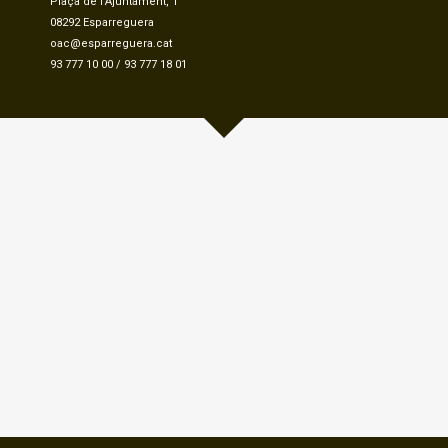
Plaça de l'Ajuntament, 1
08292 Esparreguera
oac@esparreguera.cat
93 777 10 00
/
93 777 18 01