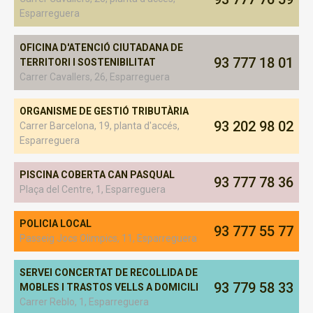
Esparreguera
OFICINA D'ATENCIÓ CIUTADANA DE
93 777 18 01
TERRITORI I SOSTENIBILITAT
Carrer Cavallers, 26, Esparreguera
ORGANISME DE GESTIÓ TRIBUTÀRIA
93 202 98 02
Carrer Barcelona, 19, planta d'accés,
Esparreguera
PISCINA COBERTA CAN PASQUAL
93 777 78 36
Plaça del Centre, 1, Esparreguera
POLICIA LOCAL
93 777 55 77
Passeig Jocs Olimpics, 11, Esparreguera
SERVEI CONCERTAT DE RECOLLIDA DE
93 779 58 33
MOBLES I TRASTOS VELLS A DOMICILI
Carrer Reblo, 1, Esparreguera