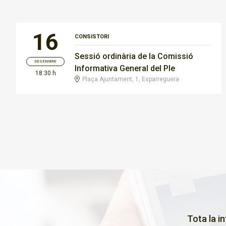
16
CONSISTORI
Sessió ordinària de la Comissió
DESEMBRE
Informativa General del Ple
18:30 h
Plaça Ajuntament, 1, Esparreguera
Tota la i