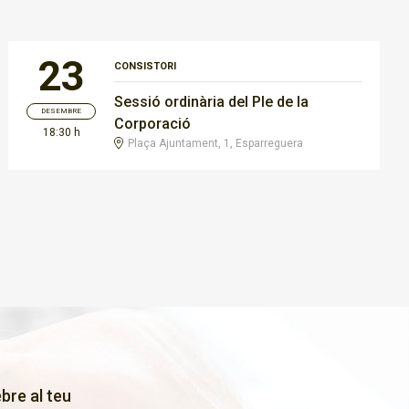
23
CONSISTORI
Sessió ordinària del Ple de la
DESEMBRE
Corporació
18:30 h
Plaça Ajuntament, 1, Esparreguera
bre al teu