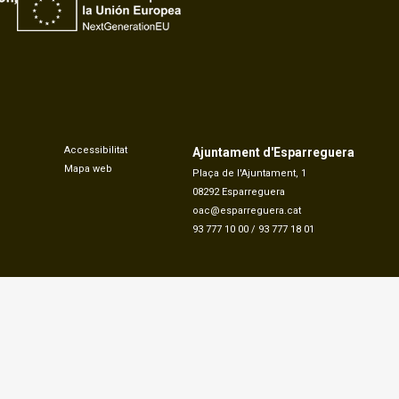
Accessibilitat
Ajuntament d'Esparreguera
Mapa web
Plaça de l'Ajuntament, 1
08292 Esparreguera
oac@esparreguera.cat
93 777 10 00
/
93 777 18 01