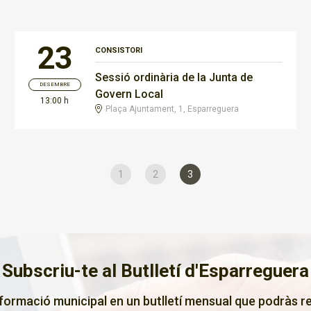
23
CONSISTORI
Sessió ordinària de la Junta de
DESEMBRE
Govern Local
13:00 h
Plaça Ajuntament, 1, Esparreguera
1
2
3
Subscriu-te al Butlletí d'Esparreguera
nformació municipal en un butlletí mensual que podràs re