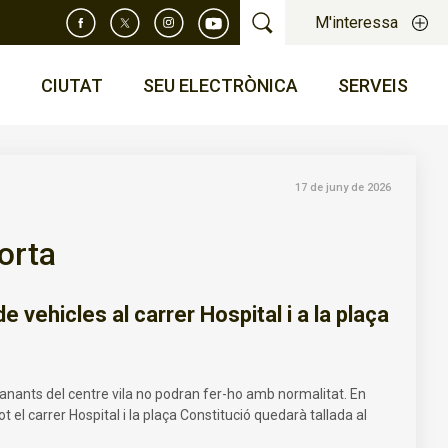
M'interessa
T
CIUTAT
SEU ELECTRÒNICA
SERVEIS
17 de juny de 2026
orta
 vehicles al carrer Hospital i a la plaça
e vianants del centre vila no podran fer-ho amb normalitat. En
ot el carrer Hospital i la plaça Constitució quedarà tallada al