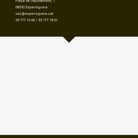
Plaça de l'Ajuntament, 1
08292 Esparreguera
oac@esparreguera.cat
93 777 10 00
/
93 777 18 01