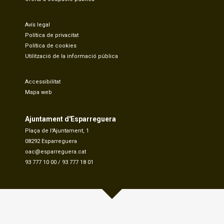
Avís legal
Política de privacitat
Política de cookies
Utilització de la informació pública
Accessibilitat
Mapa web
Ajuntament d'Esparreguera
Plaça de l'Ajuntament, 1
08292 Esparreguera
oac@esparreguera.cat
93 777 10 00
/
93 777 18 01