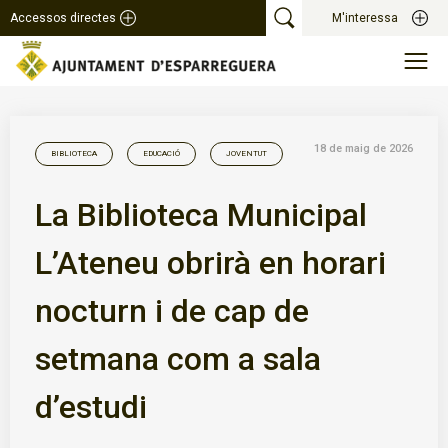
Accessos directes
M'interessa
18 de maig de 2026
BIBLIOTECA
EDUCACIÓ
JOVENTUT
La Biblioteca Municipal
L’Ateneu obrirà en horari
nocturn i de cap de
setmana com a sala
d’estudi