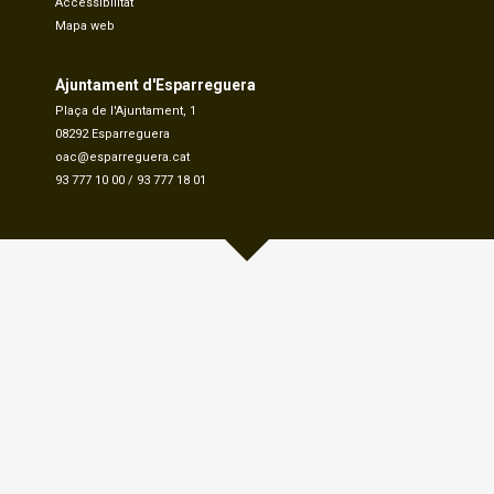
Accessibilitat
Mapa web
Ajuntament d'Esparreguera
Plaça de l'Ajuntament, 1
08292 Esparreguera
oac@esparreguera.cat
93 777 10 00
/
93 777 18 01