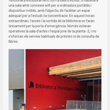
funcionarà exclusivament com a sala d’estudi. S’habilitarà
una sala amb connexió wifi per a ordinadors portàtils i
dispositius mòbils, amb l’objectiu de facilitar un espai
adequat per a l’estudi i la concentració. En aquest horari
extraordinari, l’accés i la sortida de la biblioteca es faran
únicament per la porta d’emergència. Només estaran
operatives la sala d’actes i l’espai jove de la planta -2, i no
s’oferiran els serveis habituals de préstec ni de consulta de
llibres.