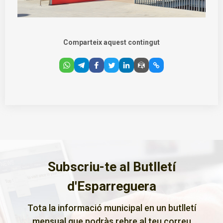
Comparteix aquest contingut
Subscriu-te al Butlletí
d'Esparreguera
Tota la informació municipal en un butlletí
mensual que podràs rebre al teu correu