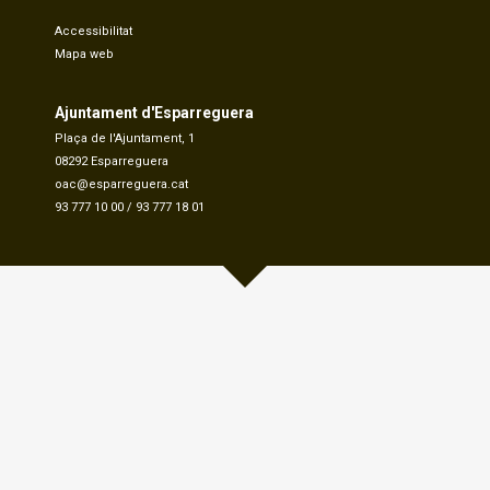
Accessibilitat
Mapa web
Ajuntament d'Esparreguera
Plaça de l'Ajuntament, 1
08292 Esparreguera
oac@esparreguera.cat
93 777 10 00
/
93 777 18 01