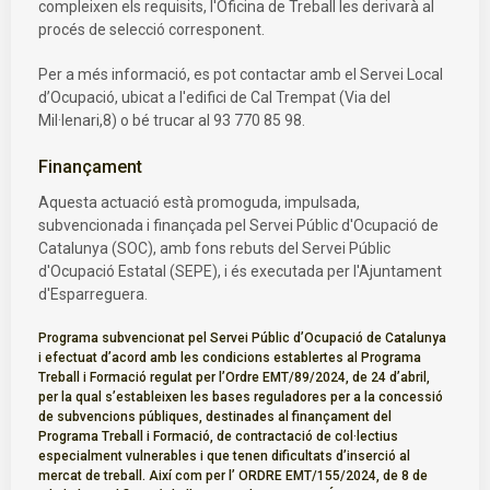
compleixen els requisits, l'Oficina de Treball les derivarà al
procés de selecció corresponent.
Per a més informació, es pot contactar amb el Servei Local
d’Ocupació, ubicat a l'edifici de Cal Trempat (Via del
Mil·lenari,8) o bé trucar al 93 770 85 98.
Finançament
Aquesta actuació està promoguda, impulsada,
subvencionada i finançada pel Servei Públic d'Ocupació de
Catalunya (SOC), amb fons rebuts del Servei Públic
d'Ocupació Estatal (SEPE), i és executada per l'Ajuntament
d'Esparreguera.
Programa subvencionat pel Servei Públic d’Ocupació de Catalunya
i efectuat d’acord amb les condicions establertes al Programa
Treball i Formació regulat per l’Ordre EMT/89/2024, de 24 d’abril,
per la qual s’estableixen les bases reguladores per a la concessió
de subvencions públiques, destinades al finançament del
Programa Treball i Formació, de contractació de col·lectius
especialment vulnerables i que tenen dificultats d’inserció al
mercat de treball. Així com per l’ ORDRE EMT/155/2024, de 8 de