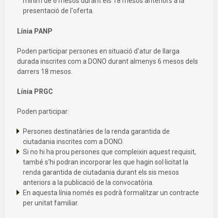
mínim de 6 mesos durant els 18 mesos anteriors a la
presentació de l'oferta.
Línia PANP
Poden participar persones en situació d'atur de llarga
durada inscrites com a DONO durant almenys 6 mesos dels
darrers 18 mesos.
Línia PRGC
Poden participar:
Persones destinatàries de la renda garantida de
ciutadania inscrites com a DONO.
Si no hi ha prou persones que compleixin aquest requisit,
també s'hi podran incorporar les que hagin sol·licitat la
renda garantida de ciutadania durant els sis mesos
anteriors a la publicació de la convocatòria.
En aquesta línia només es podrà formalitzar un contracte
per unitat familiar.