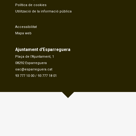
Política de cookies
Utilització de la informació pública
Accessibilitat
Mapa web
Ajuntament d'Esparreguera
Plaça de l'Ajuntament, 1
08292 Esparreguera
oac@esparreguera.cat
93 777 10 00
/
93 777 18 01