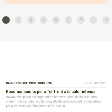
1
2
3
4
5
6
7
...
12
SALUT PÚBLICA,
PROTECCIÓ CIVIL
15 de juliol 2026
Recomanacions per a fer front a la calor intensa
Davant els episodis d'augment de temperatures i de calor intensa,
s'informa la ciutadania dels consells de protecció civil i salut pública
per a evitar riscos relacionats amb la calor