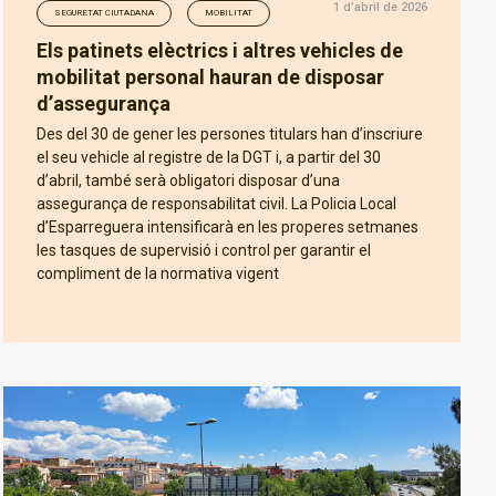
1 d’abril de 2026
SEGURETAT CIUTADANA
MOBILITAT
Els patinets elèctrics i altres vehicles de
mobilitat personal hauran de disposar
d’assegurança
Des del 30 de gener les persones titulars han d’inscriure
el seu vehicle al registre de la DGT i, a partir del 30
d’abril, també serà obligatori disposar d’una
assegurança de responsabilitat civil. La Policia Local
d’Esparreguera intensificarà en les properes setmanes
les tasques de supervisió i control per garantir el
compliment de la normativa vigent