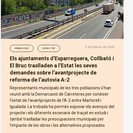
6 de febrer de 2026
URBANISME
MOBILITAT
Els ajuntaments d’Esparreguera, Collbató i
El Bruc traslladen a l’Estat les seves
demandes sobre l’avantprojecte de
reforma de l’autovia A-2
Representants municipals de les tres poblacions s’han
reunit amb la Demarcació de Carreteres per conèixer
l’estat de l’avantprojecte de l’A-2 entre Martorell i
Igualada. La trobada ha permès exposar els avenços del
projecte i els diferents escenaris de traçat en estudi i
també traslladar les preocupacions municipals per
l’impacte de les obres i les alternatives proposades