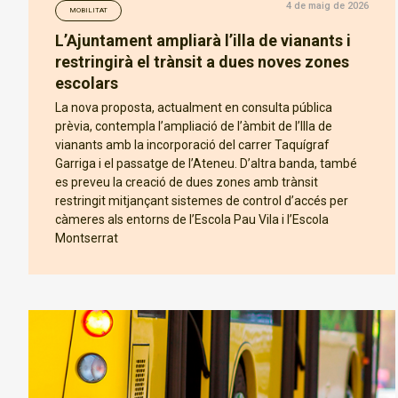
4 de maig de 2026
MOBILITAT
L’Ajuntament ampliarà l’illa de vianants i
restringirà el trànsit a dues noves zones
escolars
La nova proposta, actualment en consulta pública
prèvia, contempla l’ampliació de l’àmbit de l’Illa de
vianants amb la incorporació del carrer Taquígraf
Garriga i el passatge de l’Ateneu. D’altra banda, també
es preveu la creació de dues zones amb trànsit
restringit mitjançant sistemes de control d’accés per
càmeres als entorns de l’Escola Pau Vila i l’Escola
Montserrat