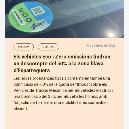
10 de febrer de 2026
HISENDA
MOBILITAT
Els vehicles Eco i Zero emissions tindran
un descompte del 50% a la zona blava
d’Esparreguera
Les noves ordenances fiscals contemplen també una
bonificació del 60% de la quota de l’Impost sobre els
Vehicles de Tracció Mecànica per als vehicles elèctrics i
una bonificació del 35% per als vehicles híbrids, amb
l’objectiu de fomentar una mobilitat més sostenible i
eficient