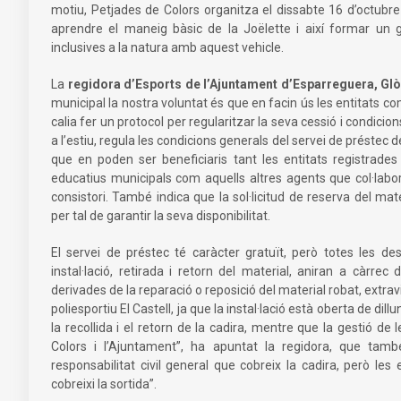
motiu, Petjades de Colors organitza el dissabte 16 d’octubre 
aprendre el maneig bàsic de la Joëlette i així formar un g
inclusives a la natura amb aquest vehicle.
La
regidora d’Esports de l’Ajuntament d’Esparreguera, Gl
municipal la nostra voluntat és que en facin ús les entitats co
calia fer un protocol per regularitzar la seva cessió i condici
a l’estiu, regula les condicions generals del servei de préstec
que en poden ser beneficiaris tant les entitats registrades 
educatius municipals com aquells altres agents que col·labor
consistori. També indica que la sol·licitud de reserva del mat
per tal de garantir la seva disponibilitat.
El servei de préstec té caràcter gratuït, però totes les de
instal·lació, retirada i retorn del material, aniran a càrrec
derivades de la reparació o reposició del material robat, extr
poliesportiu El Castell, ja que la instal·lació està oberta de d
la recollida i el retorn de la cadira, mentre que la gestió d
Colors i l’Ajuntament”, ha apuntat la regidora, que ta
responsabilitat civil general que cobreix la cadira, però l
cobreixi la sortida”.