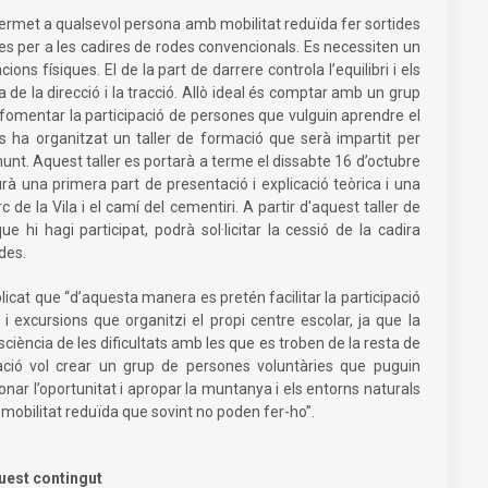
permet a qualsevol persona amb mobilitat reduïda fer sortides
bles per a les cadires de rodes convencionals. Es necessiten un
 físiques. El de la part de darrere controla l’equilibri i els
 de la direcció i la tracció. Allò ideal és comptar amb un grup
 fomentar la participació de persones que vulguin aprendre el
rs ha organitzat un taller de formació que serà impartit per
unt. Aquest taller es portarà a terme el dissabte 16 d’octubre
aurà una primera part de presentació i explicació teòrica i una
c de la Vila i el camí del cementiri. A partir d'aquest taller de
e hi hagi participat, podrà sol·licitar la cessió de la cadira
des.
plicat que “d’aquesta manera es pretén facilitar la participació
i excursions que organitzi el propi centre escolar, ja que la
sciència de les dificultats amb les que es troben de la resta de
iació vol crear un grup de persones voluntàries que puguin
donar l’oportunitat i apropar la muntanya i els entorns naturals
mobilitat reduïda que sovint no poden fer-ho”.
uest contingut