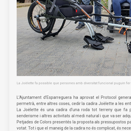
La Joëlette fa possible que persones amb diversitat funcional puguin fer a
L’Ajuntament d’Esparreguera ha aprovat el Protocol genera
permetrà, entre altres coses, cedir la cadira Joëlette a les ent
La Joëlette és una cadira d’una roda tot terreny que fa 
senderisme i altres activitats al medi natural i que va ser adqu
Petjades de Colors presentés la proposta als pressupostos pa
votat. Tot i que el maneig de la cadira no és complicat, és nec