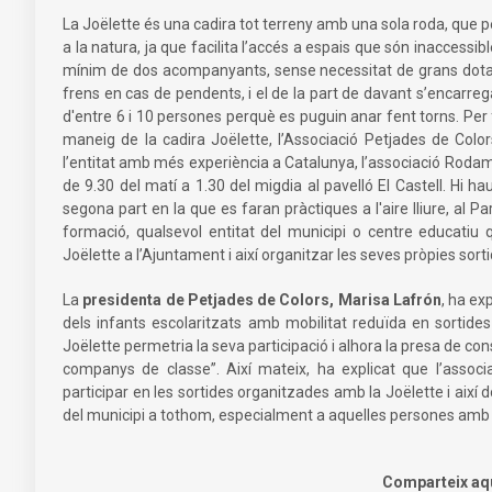
La Joëlette és una cadira tot terreny amb una sola roda, que 
a la natura, ja que facilita l’accés a espais que són inaccessi
mínim de dos acompanyants, sense necessitat de grans dotacions
frens en cas de pendents, i el de la part de davant s’encarrega
d'entre 6 i 10 persones perquè es puguin anar fent torns. Per
maneig de la cadira Joëlette, l’Associació Petjades de Colo
l’entitat amb més experiència a Catalunya, l’associació Rodam
de 9.30 del matí a 1.30 del migdia al pavelló El Castell. Hi h
segona part en la que es faran pràctiques a l'aire lliure, al Par
formació, qualsevol entitat del municipi o centre educatiu qu
Joëlette a l’Ajuntament i així organitzar les seves pròpies sorti
La
presidenta de Petjades de Colors, Marisa Lafrón
, ha ex
dels infants escolaritzats amb mobilitat reduïda en sortides 
Joëlette permetria la seva participació i alhora la presa de con
companys de classe”. Així mateix, ha explicat que l’assoc
participar en les sortides organitzades amb la Joëlette i així 
del municipi a tothom, especialment a aquelles persones amb 
Comparteix aq