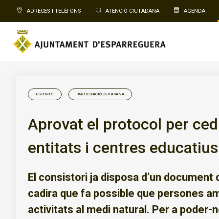
ADRECES I TELÈFONS
ATENCIÓ CIUTADANA
AGENDA
ESPORTS
PARTICIPACIÓ CIUTADANA
Aprovat el protocol per cedi
entitats i centres educatius
El consistori ja disposa d’un document q
cadira que fa possible que persones amb
activitats al medi natural. Per a poder-