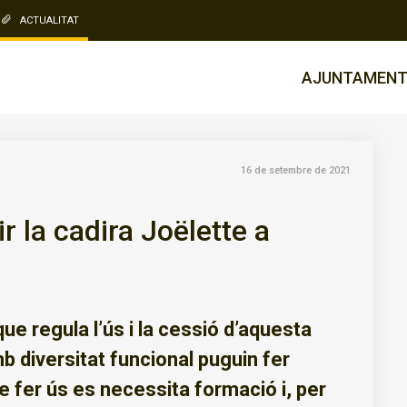
ACTUALITAT
AJUNTAMEN
16 de setembre de 2021
r la cadira Joëlette a
ue regula l’ús i la cessió d’aquesta
 diversitat funcional puguin fer
ne fer ús es necessita formació i, per