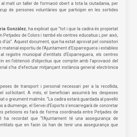
al matí un taller de formació obert a tota la ciutadania, per
rup de persones voluntàries que participin en les sortides
òria Gonzàlez
, ha explicat que “tot i que la cadira és propietat
m Petjades de Colors i també els centres educatius i, per això,
ons d’ús”. Aquest document, que ha estat aprovat pel consistori
 de material esportiu de l’Ajuntament d’Esparreguera i estableix
al registre municipal d’entitats d’Esparreguera, els centres
in en l’obtenció d’objectius que comptin amb l’aprovació del
erial s’ha d’efectuar mitjançant instància general electrònica
speses de transport i personal necessari per a la recollida,
 del sol·licitant. A més, el beneficiari assumirà les despeses
aviat o greument malmès. “La cadira estarà guardada al pavelló
illuns a diumenge, el Servei d’Esports s'encarregarà de concretar
e les peticions es farà de forma coordinada entre Petjades de
mbé ha recordat que “l’Ajuntament té una assegurança de
es entitats que en facin ús han de tenir una assegurança que