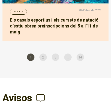
28 d’abril de 2026
ESPORTS
Els casals esportius i els cursets de natació
d’estiu obren preinscripcions del 5 a l’11 de
maig
1
2
3
...
14
Avisos