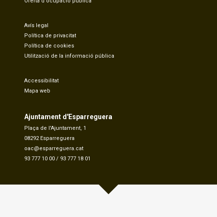
Oferta d'ocupació pública
Avís legal
Política de privacitat
Política de cookies
Utilització de la informació pública
Accessibilitat
Mapa web
Ajuntament d'Esparreguera
Plaça de l'Ajuntament, 1
08292 Esparreguera
oac@esparreguera.cat
93 777 10 00
/
93 777 18 01