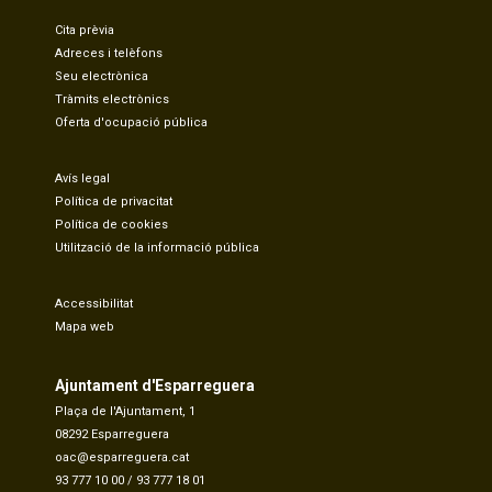
Cita prèvia
Adreces i telèfons
Seu electrònica
Tràmits electrònics
Oferta d'ocupació pública
Avís legal
Política de privacitat
Política de cookies
Utilització de la informació pública
Accessibilitat
Mapa web
Ajuntament d'Esparreguera
Plaça de l'Ajuntament, 1
08292 Esparreguera
oac@esparreguera.cat
93 777 10 00
/
93 777 18 01