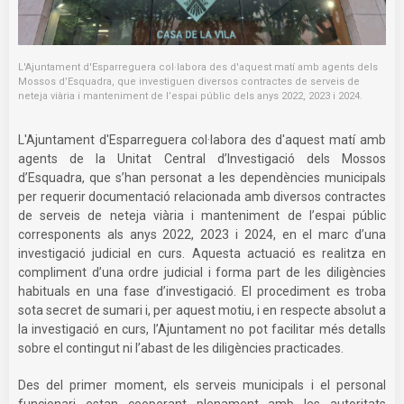
L'Ajuntament d'Esparreguera col·labora des d'aquest matí amb agents dels
Mossos d’Esquadra, que investiguen diversos contractes de serveis de
neteja viària i manteniment de l’espai públic dels anys 2022, 2023 i 2024.
L'Ajuntament d'Esparreguera col·labora des d'aquest matí amb
agents de la Unitat Central d’Investigació dels Mossos
d’Esquadra, que s’han personat a les dependències municipals
per requerir documentació relacionada amb diversos contractes
de serveis de neteja viària i manteniment de l’espai públic
corresponents als anys 2022, 2023 i 2024, en el marc d’una
investigació judicial en curs. Aquesta actuació es realitza en
compliment d’una ordre judicial i forma part de les diligències
habituals en una fase d’investigació. El procediment es troba
sota secret de sumari i, per aquest motiu, i en respecte absolut a
la investigació en curs, l’Ajuntament no pot facilitar més detalls
sobre el contingut ni l’abast de les diligències practicades.
Des del primer moment, els serveis municipals i el personal
funcionari estan cooperant plenament amb les autoritats