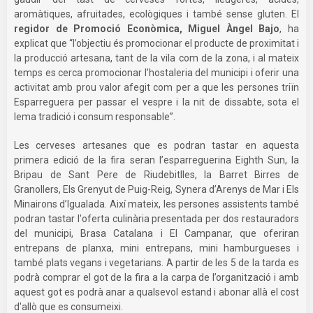
aromàtiques, afruitades, ecològiques i també sense gluten. El
regidor de Promoció Econòmica, Miguel Àngel Bajo
, ha
explicat que “l’objectiu és promocionar el producte de proximitat i
la producció artesana, tant de la vila com de la zona, i al mateix
temps es cerca promocionar l’hostaleria del municipi i oferir una
activitat amb prou valor afegit com per a que les persones triïn
Esparreguera per passar el vespre i la nit de dissabte, sota el
lema tradició i consum responsable”.
Les cerveses artesanes que es podran tastar en aquesta
primera edició de la fira seran l’esparreguerina Eighth Sun, la
Bripau de Sant Pere de Riudebitlles, la Barret Birres de
Granollers, Els Grenyut de Puig-Reig, Synera d’Arenys de Mar i Els
Minairons d’Igualada. Així mateix, les persones assistents també
podran tastar l'oferta culinària presentada per dos restauradors
del municipi, Brasa Catalana i El Campanar, que oferiran
entrepans de planxa, mini entrepans, mini hamburgueses i
també plats vegans i vegetarians. A partir de les 5 de la tarda es
podrà comprar el got de la fira a la carpa de l’organització i amb
aquest got es podrà anar a qualsevol estand i abonar allà el cost
d'allò que es consumeixi.