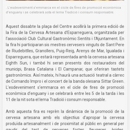
. L’esdeveniment s’emmarca en el cicle de fires de promoció econòmica
d’enguany i se celebrarà sota el lema Tradició i consum responsable.
Aquest dissabte la plaça del Centre acollirà la primera edició de
la Fira de la Cervesa Artesana d’Esparreguera, organitzada per
l’associació Club Cultural Gastronòmic Sentits i l’Ajuntament. En
la fira hi participaran sis mestres cervesers vinguts de Sant Pere
de Riudebitlles, Granollers, Puig-Reig, Arenys de Mar, Igualada i
Esparreguera, que estarà representada amb la cervesa artesana
Eighth Sun, i també hi seran presents dos restauradors del
municipi, Brasa Catalana i El Campanar, que oferiran tastets
gastronòmics. Així mateix, hi haurà una actuació teatral a càrrec
de Comando Impro i el concert de la banda olesana Sittar Green.
L’esdeveniment s’emmarca en el cicle de fires de promoció
econòmica d’enguany i se celebrarà entre les 5 de la tarda i les
11 de la nit sota el lema Tradició i consum responsable.
Amb aquesta fira es reprèn la dinàmica de la promoció de la
cervesa artesana amb els objectius d’apropar la cervesa
produïda artesanalment i de proximitat al públic en general per
gaudir del tast de cerveses fortes, lleugeres, àcides,