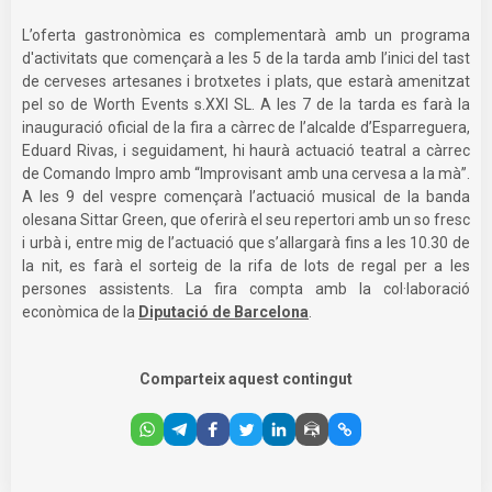
L’oferta gastronòmica es complementarà amb un programa
d'activitats que començarà a les 5 de la tarda amb l’inici del tast
de cerveses artesanes i brotxetes i plats, que estarà amenitzat
pel so de Worth Events s.XXI SL. A les 7 de la tarda es farà la
inauguració oficial de la fira a càrrec de l’alcalde d’Esparreguera,
Eduard Rivas, i seguidament, hi haurà actuació teatral a càrrec
de Comando Impro amb “Improvisant amb una cervesa a la mà”.
A les 9 del vespre començarà l’actuació musical de la banda
olesana Sittar Green, que oferirà el seu repertori amb un so fresc
i urbà i, entre mig de l’actuació que s’allargarà fins a les 10.30 de
la nit, es farà el sorteig de la rifa de lots de regal per a les
persones assistents. La fira compta amb la col·laboració
econòmica de la
Diputació de Barcelona
.
Comparteix aquest contingut