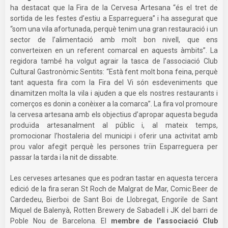
ha destacat que la Fira de la Cervesa Artesana “és el tret de
sortida de les festes d’estiu a Esparreguera” i ha assegurat que
“som una vila afortunada, perquè tenim una gran restauració i un
sector de l’alimentació amb molt bon nivell, que ens
converteixen en un referent comarcal en aquests àmbits”. La
regidora també ha volgut agrair la tasca de l’associació Club
Cultural Gastronòmic Sentits: “Està fent molt bona feina, perquè
tant aquesta fira com la Fira del Vi són esdeveniments que
dinamitzen molta la vila i ajuden a que els nostres restaurants i
comerços es donin a conèixer a la comarca”. La fira vol promoure
la cervesa artesana amb els objectius d’apropar aquesta beguda
produïda artesanalment al públic i, al mateix temps,
promocionar l’hostaleria del municipi i oferir una activitat amb
prou valor afegit perquè les persones triïn Esparreguera per
passar la tarda i la nit de dissabte.
Les cerveses artesanes que es podran tastar en aquesta tercera
edició de la fira seran St Roch de Malgrat de Mar, Comic Beer de
Cardedeu, Bierboi de Sant Boi de Llobregat, Engorile de Sant
Miquel de Balenyà, Rotten Brewery de Sabadell i JK del barri de
Poble Nou de Barcelona. El
membre de l’associació Club