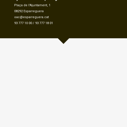
Plaça de l'Ajuntament, 1
08292 Esparreguera
oac@esparreguera.cat
93 777 10 00
/
93 777 18 01