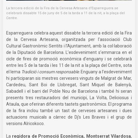
La tercera edició de la Fira de la Cervesa Artesana d'Esparreguera se
celebrarà dissabte 15 de juny de 5 de la tarda a 11 de la nit, a la plaça del
Centre.
Esparreguera celebra aquest dissabte la tercera edició de la Fira
de la Cervesa Artesana, organitzada per l’associació Club
Cultural Gastronòmic Sentits i l’Ajuntament, amb la col·laboració
de la Diputació de Barcelona. L’esdeveniment s’emmarca en el
cicle de fires de promoció econòmica d’enguany i se celebrarà
entre les 5 de la tarda i les 11 de la nit a la plaça del Centre, sota
el lema
Tradició i consum responsable
. Enguany a l’esdeveniment
hi participaran sis mestres cervesers vinguts de Malgrat de Mar,
Cardedeu, Sant Boi de Llobregat, Sant Miquel de Balenyà,
Sabadell i el barri del Poble Nou de Barcelona i també hi seran
presents tres restauradors del municipi, La Volta, Deliciosus i
Ataula, que oferiran diferents tastets gastronòmics. El programa
de la fira inclou també un tast de cerveses artesanes i dues
actuacions musicals a càrrec de Dj’s Les Braves i el grup de
versions Alricokoco.
La
regidora de Promoció Econòmica, Montserrat Vilardosa
,