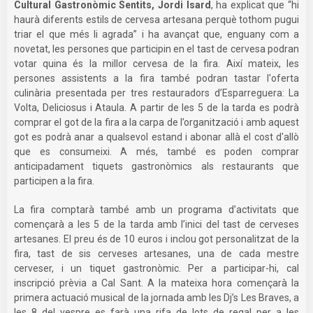
Cultural Gastronòmic Sentits, Jordi Isard
, ha explicat que “hi
haurà diferents estils de cervesa artesana perquè tothom pugui
triar el que més li agrada” i ha avançat que, enguany com a
novetat, les persones que participin en el tast de cervesa podran
votar quina és la millor cervesa de la fira. Així mateix, les
persones assistents a la fira també podran tastar l'oferta
culinària presentada per tres restauradors d’Esparreguera: La
Volta, Deliciosus i Ataula. A partir de les 5 de la tarda es podrà
comprar el got de la fira a la carpa de l’organització i amb aquest
got es podrà anar a qualsevol estand i abonar allà el cost d'allò
que es consumeixi. A més, també es poden comprar
anticipadament tiquets gastronòmics als restaurants que
participen a la fira.
La fira comptarà també amb un programa d’activitats que
començarà a les 5 de la tarda amb l’inici del tast de cerveses
artesanes. El preu és de 10 euros i inclou got personalitzat de la
fira, tast de sis cerveses artesanes, una de cada mestre
cerveser, i un tiquet gastronòmic. Per a participar-hi, cal
inscripció prèvia a Cal Sant. A la mateixa hora començarà la
primera actuació musical de la jornada amb les Dj’s Les Braves, a
les 8 del vespre es farà una rifa de lots de regal per a les