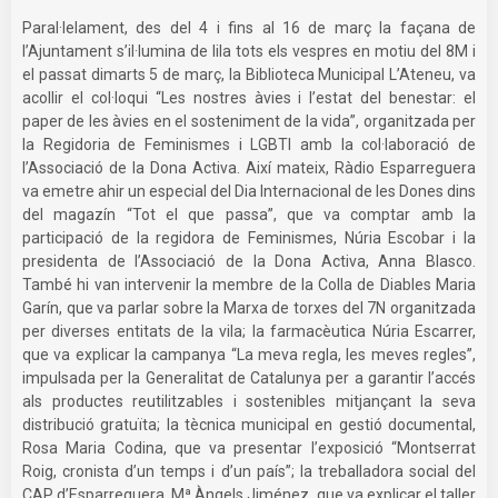
Paral·lelament, des del 4 i fins al 16 de març la façana de
l’Ajuntament s’il·lumina de lila tots els vespres en motiu del 8M i
el passat dimarts 5 de març, la Biblioteca Municipal L’Ateneu, va
acollir el col·loqui “Les nostres àvies i l’estat del benestar: el
paper de les àvies en el sosteniment de la vida”, organitzada per
la Regidoria de Feminismes i LGBTI amb la col·laboració de
l’Associació de la Dona Activa. Així mateix, Ràdio Esparreguera
va emetre ahir un especial del Dia Internacional de les Dones dins
del magazín “Tot el que passa”, que va comptar amb la
participació de la regidora de Feminismes, Núria Escobar i la
presidenta de l’Associació de la Dona Activa, Anna Blasco.
També hi van intervenir la membre de la Colla de Diables Maria
Garín, que va parlar sobre la Marxa de torxes del 7N organitzada
per diverses entitats de la vila; la farmacèutica Núria Escarrer,
que va explicar la campanya “La meva regla, les meves regles”,
impulsada per la Generalitat de Catalunya per a garantir l’accés
als productes reutilitzables i sostenibles mitjançant la seva
distribució gratuïta; la tècnica municipal en gestió documental,
Rosa Maria Codina, que va presentar l’exposició “Montserrat
Roig, cronista d’un temps i d’un país”; la treballadora social del
CAP d’Esparreguera, Mª Àngels Jiménez, que va explicar el taller