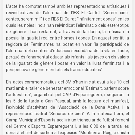
L’acte ha comptat també amb les representacions artístiques i
reivindicatives de l’alumnat de l’IES El Castell “Serem cinc-
centes, serem mil” i de l’IES El Cairat “Infinitament dones” en les
quals les noies i nois han reivindicat l’eliminació dels estereotips
de gènere i han reclamat, a través de la dansa, la música i la
poesia, la igualtat real entre homes i dones. En aquest sentit, la
regidora de Feminismes ha posat en valor “la participació de
l’alumnat dels centres d’educació secundària de la vila en l’acte,
perquè és fonamental educar als infants i als joves en els valors
de la igualtat de gènere i posar en valor la lluita feminista i la
perspectiva de gènere en tots els trams educatius”.
Els actes commemoratius del 8M s’han iniciat avui a les 10 del
matí amb el taller de benestar emocional “Estima't, parlem sobre
l'autoestima”, organitzat pel CAP d’Esparreguera, i seguiran a
les 5 de la tarda a Can Pasqual, amb la lectura del manifest,
l’exhibició d’activitats de l’Associació de la Dona Activa i la
representació teatral “Señoras de bien”. A la mateixa hora, el
Camp Municipal d’Esports acollirà un triangular de futbol femení
del Centre d'Esports Esparreguera i, a les 6.30 de la tarda, es
donarà el tret de sortida a l’exposició “Montserrat Roig, cronista