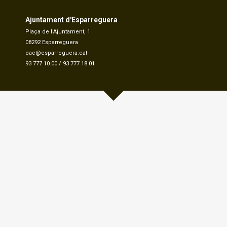
Ajuntament d'Esparreguera
Plaça de l'Ajuntament, 1
08292 Esparreguera
oac@esparreguera.cat
93 777 10 00
/
93 777 18 01