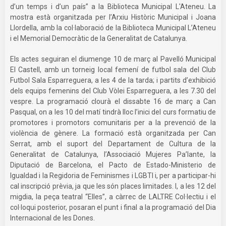
d’un temps i d’un país” a la Biblioteca Municipal L'Ateneu. La
mostra està organitzada per l’Arxiu Històric Municipal i Joana
Llordella, amb la col·laboració de la Biblioteca Municipal L’Ateneu
i el Memorial Democràtic de la Generalitat de Catalunya.
Els actes seguiran el diumenge 10 de març al Pavelló Municipal
El Castell, amb un torneig local femení de futbol sala del Club
Futbol Sala Esparreguera, a les 4 de la tarda; i partits d’exhibició
dels equips femenins del Club Vòlei Esparreguera, a les 7.30 del
vespre. La programació clourà el dissabte 16 de març a Can
Pasqual, on a les 10 del matí tindrà lloc l’inici del curs formatiu de
promotores i promotors comunitaris per a la prevenció de la
violència de gènere. La formació està organitzada per Can
Serrat, amb el suport del Departament de Cultura de la
Generalitat de Catalunya, l’Associació Mujeres Pa’lante, la
Diputació de Barcelona, el Pacto de Estado-Ministerio de
Igualdad i la Regidoria de Feminismes i LGBTI i, per a participar-hi
cal inscripció prèvia, ja que les són places limitades. I, a les 12 del
migdia, la peça teatral “Elles”, a càrrec de LALTRE Col·lectiu i el
col·loqui posterior, posaran el punt i final a la programació del Dia
Internacional de les Dones.