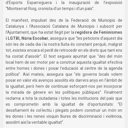
d'Esports Esparreguera i la inauguració de l’exposició
“Montserrat Roig, cronista d’un temps i d’un país”.
El manifest, impulsat des de la Federació de Municipis de
Catalunya i l’Associació Catalana de Municipis i subscrit per
l’Ajuntament, que ha estat llegit per la
regidora de Feminismes
i LGTBI, Núria Escobar
, assegura que “les peticions d’aquest dia
són les de cada dia i la nostra lluita és constant perquè, malgrat
tot, existeix encara el perill de retrocedir en els drets que tant ens
ha costat d’assolir”. El text segueix apuntat que “des del món
local hem de ser motor per a construir aquesta igualtat efectiva
entre homes i dones i posar l'educació al centre de la agenda
política”. Així mateix, assegura que “els governs locals volem
posar en valor els avenços assolits els darrers anys en l'àmbit de
la igualtat, però hem de continuar esforçant-nos per incorporar
la mirada de gènere en les polítiques públiques”. Finalment
reclama a tota la ciutadania i totes les institucions del país que
es comprometin amb la igualtat de d'oportunitats: “El
desafiament és col·lectiu i plegats podem construir un món on
les dones i les nenes visquin lliures de discriminació i violència,
assolint així la veritable igualtat”.