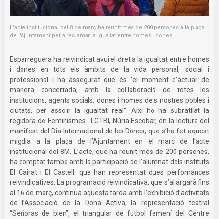
L'acte institucional del 8 de març ha reunit més de 200 persones a la plaça
de l'Ajuntament per a reclamar la igualtat entre homes i dones.
Esparreguera ha reivindicat avui el dret a la igualtat entre homes
i dones en tots els àmbits de la vida personal, social i
professional i ha assegurat que és “el moment d’actuar de
manera concertada, amb la col·laboració de totes les
institucions, agents socials, dones i homes dels nostres pobles i
ciutats, per assolir la igualtat real”. Així ho ha subratllat la
regidora de Feminismes i LGTBI, Núria Escobar, en la lectura del
manifest del Dia Internacional de les Dones, que s’ha fet aquest
migdia a la plaça de l’Ajuntament en el marc de l’acte
institucional del 8M. L’acte, que ha reunit més de 200 persones,
ha comptat també amb la participació de l’alumnat dels instituts
El Cairat i El Castell, que han representat dues perfomances
reivindicatives. La programació reivindicativa, que s’allargarà fins
al 16 de març, continua aquesta tarda amb l’exhibició d’activitats
de l’Associació de la Dona Activa, la representació teatral
“Señoras de bien”, el triangular de futbol femení del Centre