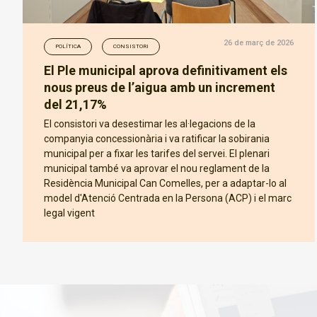
26 de març de 2026
POLÍTICA
CONSISTORI
El Ple municipal aprova definitivament els
nous preus de l’aigua amb un increment
del 21,17%
El consistori va desestimar les al·legacions de la
companyia concessionària i va ratificar la sobirania
municipal per a fixar les tarifes del servei. El plenari
municipal també va aprovar el nou reglament de la
Residència Municipal Can Comelles, per a adaptar-lo al
model d'Atenció Centrada en la Persona (ACP) i el marc
legal vigent