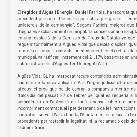
El
regidor d'Aigua i Energia, Daniel Farriols
, ha recordat qu
procedent perquè el Ple és l’òrgan sobirà per garantir l’equ
unilaterals de la companyia”. Segons Farriols, malgrat que
d’aigua és exclusivament municipal, “la concessionària ha op
en una resolució de la Comissió de Preus de Catalunya que el 
requerir formalment a Aigües Vidal que deixés d’aplicar qua
retornés els imports cobrats indegudament en els rebuts de ge
municipal, va ratificar l’increment del 21,17% basant-se en u
subministrament d’Aigües Ter-Llobregat (ATL).
Aigües Vidal SL ha interposat recurs contenciós administratiu
cautelar de la seva aplicació. Ara, l'òrgan judicial s'ha d
afectar el preu que ha de cobrar la companyia mentre no es
d’alcaldia del passat 27 de febrer pel qual es requeria a l
persistència en l’aplicació de tarifes sense cobertura norm
incompliment contractual i per desatenció de les instruccions m
control del servei. D'altra banda, l’Ajuntament no descarta l’ex
procedents per restablir la legalitat, ni la reclamació dels da
l'administració.