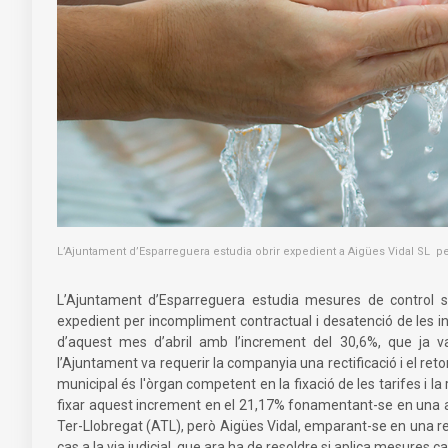
L’Ajuntament d’Esparreguera estudia obrir expedient a Aigües Vidal SL per
L’Ajuntament d’Esparreguera estudia mesures de control so
expedient per incompliment contractual i desatenció de les ins
d’aquest mes d’abril amb l’increment del 30,6%, que ja 
l’Ajuntament va requerir la companyia una rectificació i el reto
municipal és l'òrgan competent en la fixació de les tarifes i la
fixar aquest increment en el 21,17% fonamentant-se en una a
Ter-Llobregat (ATL), però Aigües Vidal, emparant-se en una res
cas a la via judicial, que ara ha de resoldre si aplica mesures cau