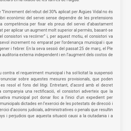
e “l’increment del rebut del 30% aplicat per Aigües Vidal no és
ilibri econòmic del servei sense dependre de les pretensions
 la competència per fixar els preus del servei d’abastament
tat per aplicar un augment molt superior al permès, basant-se
consistori va recórrer” i, per aquest motiu, el consistori va
lsevol increment no emparat per l’ordenança municipal i que
ner i febrer. En la seva sessió del passat 25 de març, el Ple
na auditoria externa independent i en l’augment dels costos de
 contra el requeriment municipal i ha sol·licitat la suspensió
e pronunciar sobre aquestes mesures provisionals, que poden
 resol el fons del litigi. Entretant, d’acord amb el decret
a companyia una rectificació, el consistori adverteix que la
ativa municipal pot donar lloc a l’inici d’un expedient per
unicipals dictades en l'exercici de les potestats de direcció i
ercici d’accions judicials, administratives o penals que resultin
nys i perjudicis que aquesta situació causi a la ciutadania i a