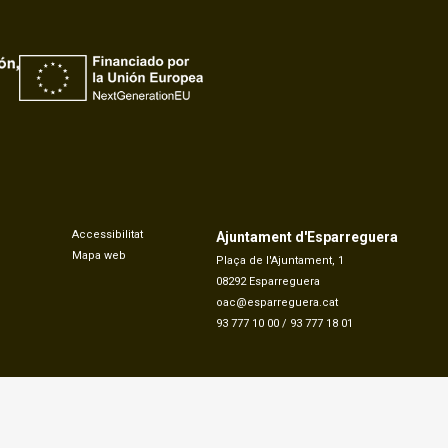
Accessibilitat
Ajuntament d'Esparreguera
Mapa web
Plaça de l'Ajuntament, 1
08292 Esparreguera
oac@esparreguera.cat
93 777 10 00
/
93 777 18 01