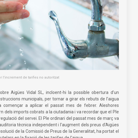
 l’increment de tarifes no autoritzat
bre Aigües Vidal SL, incloent-hi la possible obertura d’un
truccions municipals, per tornar a girar els rebuts de l’aigua
va començar a aplicar el passat mes de febrer. Aleshores
rn dels imports cobrats a la ciutadania i va recordar que el Ple
 regulació del servei. El Ple ordinari del passat mes de març va
uditoria tècnica independent i l’augment dels preus d’Aigües
olució de la Comissió de Preus de la Generalitat, ha portat el
telars en la fixació de les tarifes de l'aigua.