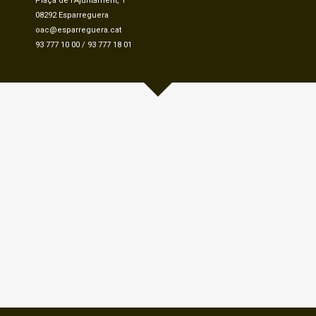
Plaça de l'Ajuntament, 1
08292 Esparreguera
oac@esparreguera.cat
93 777 10 00
/
93 777 18 01