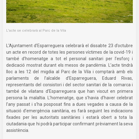
L'acte se celebrarà al Parc de la Vila
L’Ajuntament d’Esparreguera celebrarà el dissabte 23 d’octubre
un acte en record de totes les persones víctimes de la covid-19 i
també d’homenatge a tot el personal sanitari per l’esforç i
dedicació mostrat durant els mesos de pandèmia. L’acte tindrà
lloc a les 12 del migdia al Parc de la Vila i comptarà amb els
parlaments de l’alcalde d’Esparreguera, Eduard Rivas,
representants del consistori i del sector sanitari de la comarca i
també de vilatans d’Esparreguera que han viscut en primera
persona la malaltia. L’homenatge, que s’havia d’haver celebrat
l’any passat i s’ha posposat fins a dues vegades a causa de la
situació d’emergència sanitària, es farà seguint les indicacions
fixades per les autoritats sanitàries i estarà obert a tota la
ciutadania que hi podrà participar confirmant prèviament la seva
assistència.