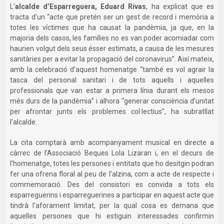
L'
alcalde d’Esparreguera, Eduard Rivas
, ha explicat que es
tracta d’un “acte que pretén ser un gest de record i memòria a
totes les víctimes que ha causat la pandèmia, ja que, en la
majoria dels casos, les famílies no es van poder acomiadar com
haurien volgut dels seus ésser estimats, a causa de les mesures
sanitàries per a evitar la propagació del coronavirus”. Així mateix,
amb la celebració d’aquest homenatge “també es vol agrair la
tasca del personal sanitari i de tots aquells i aquelles
professionals que van estar a primera línia durant els mesos
més durs de la pandèmia” i alhora “generar consciència d’unitat
per afrontar junts els problemes col·lectius”, ha subratllat
l’alcalde.
La cita comptarà amb acompanyament musical en directe a
càrrec de l’Associació Beques Lola Lizaran i, en el decurs de
l’homenatge, totes les persones i entitats que ho desitgin podran
fer una ofrena floral al peu de l’alzina, com a acte de respecte i
commemoració. Des del consistori es convida a tots els
esparreguerins i esparreguerines a participar en aquest acte que
tindrà l’aforament limitat, per la qual cosa es demana que
aquelles persones que hi estiguin interessades confirmin