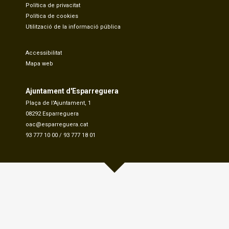
Política de privacitat
Política de cookies
Utilització de la informació pública
Accessibilitat
Mapa web
Ajuntament d'Esparreguera
Plaça de l'Ajuntament, 1
08292 Esparreguera
oac@esparreguera.cat
93 777 10 00
/
93 777 18 01