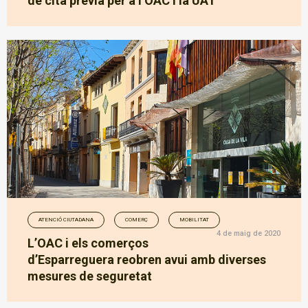
de cita prèvia per a l’OAC i la UAT
ATENCIÓ CIUTADANA
COMERÇ
MOBILITAT
4 de maig de 2020
L’OAC i els comerços
d’Esparreguera reobren avui amb diverses
mesures de seguretat