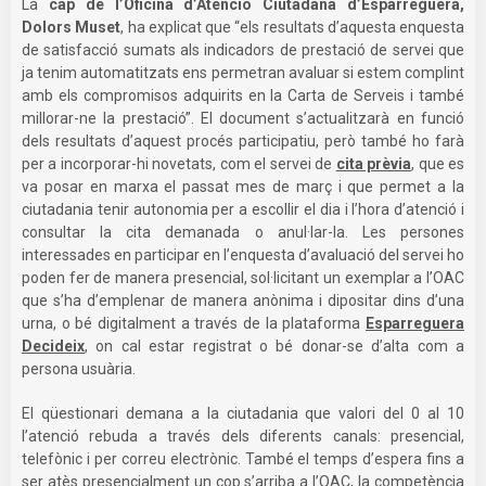
La
cap de l’Oficina d’Atenció Ciutadana d’Esparreguera,
Dolors Muset
, ha explicat que “els resultats d’aquesta enquesta
de satisfacció sumats als indicadors de prestació de servei que
ja tenim automatitzats ens permetran avaluar si estem complint
amb els compromisos adquirits en la Carta de Serveis i també
millorar-ne la prestació”. El document s’actualitzarà en funció
dels resultats d’aquest procés participatiu, però també ho farà
per a incorporar-hi novetats, com el servei de
cita prèvia
, que es
va posar en marxa el passat mes de març i que permet a la
ciutadania tenir autonomia per a escollir el dia i l’hora d’atenció i
consultar la cita demanada o anul·lar-la. Les persones
interessades en participar en l’enquesta d’avaluació del servei ho
poden fer de manera presencial, sol·licitant un exemplar a l’OAC
que s’ha d’emplenar de manera anònima i dipositar dins d’una
urna, o bé digitalment a través de la plataforma
Esparreguera
Decideix
, on cal estar registrat o bé donar-se d’alta com a
persona usuària.
El qüestionari demana a la ciutadania que valori del 0 al 10
l’atenció rebuda a través dels diferents canals: presencial,
telefònic i per correu electrònic. També el temps d’espera fins a
ser atès presencialment un cop s’arriba a l’OAC, la competència