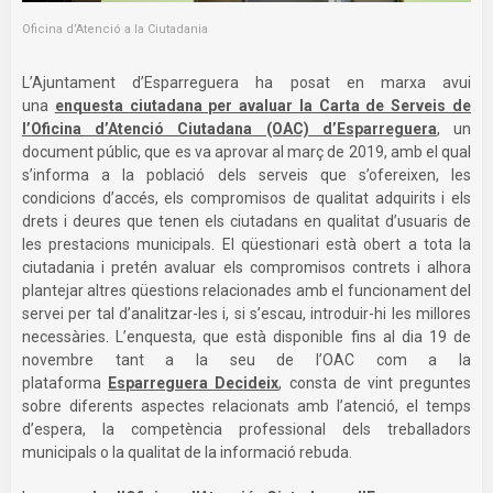
Oficina d’Atenció a la Ciutadania
L’Ajuntament d’Esparreguera ha posat en marxa avui
una
enquesta ciutadana per avaluar la Carta de Serveis de
l’Oficina d’Atenció Ciutadana (OAC) d’Esparreguera
, un
document públic, que es va aprovar al març de 2019, amb el qual
s’informa a la població dels serveis que s’ofereixen, les
condicions d’accés, els compromisos de qualitat adquirits i els
drets i deures que tenen els ciutadans en qualitat d’usuaris de
les prestacions municipals. El qüestionari està obert a tota la
ciutadania i pretén avaluar els compromisos contrets i alhora
plantejar altres qüestions relacionades amb el funcionament del
servei per tal d’analitzar-les i, si s’escau, introduir-hi les millores
necessàries. L’enquesta, que està disponible fins al dia 19 de
novembre tant a la seu de l’OAC com a la
plataforma
Esparreguera Decideix
, consta de vint preguntes
sobre diferents aspectes relacionats amb l’atenció, el temps
d’espera, la competència professional dels treballadors
municipals o la qualitat de la informació rebuda.