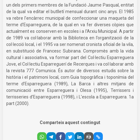
un dels primers membres de la Fundació Jaume Pasqual, entitat
de la qual va editar el butlletí mensual durant cinc anys. El 1985
va rebre l’encàrrec municipal de confeccionar una maqueta del
terme d’Esparreguera, de la qual en va fer diverses còpies que
actualment es conserven en escoles i a l’Arxiu Municipal. A partir
de 1989 va col·laborar amb la Biblioteca en l’organització de la
col·lecció local, i el 1995 va ser nomenat cronista oficial de la vila,
en substitució de Francesc Subirana. Compromès amb la vida
cultural i associativa, va formar part del Col·lectiu Esparreguera
Jove, el Col·lectiu Esparreguerí de Recerques i va col·laborar amb
la revista 777 Comunica. És autor de diversos estudis sobre la
història i el patrimoni local, com Guia topogràfica i toponímia del
terme d’Esparreguera (1989), La Barca i altres mitjans de
comunicació entre Esparreguera i Olesa (1995), Terrissers i
terrisseries d’Esparreguera (1998), i L’escola a Esparreguera. 1a
part (2000).
Comparteix aquest contingut