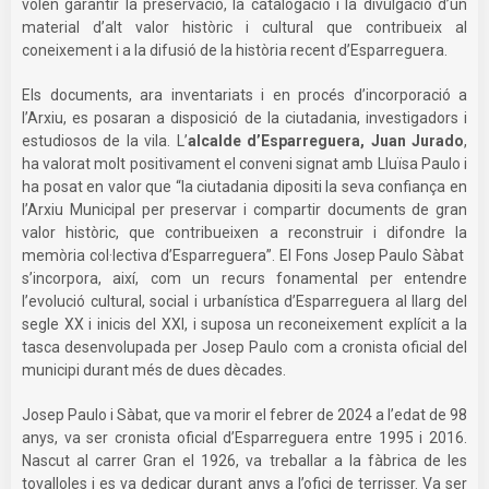
volen garantir la preservació, la catalogació i la divulgació d’un
material d’alt valor històric i cultural que contribueix al
coneixement i a la difusió de la història recent d’Esparreguera.
Els documents, ara inventariats i en procés d’incorporació a
l’Arxiu, es posaran a disposició de la ciutadania, investigadors i
estudiosos de la vila. L’
alcalde d’Esparreguera, Juan Jurado
,
ha valorat molt positivament el conveni signat amb Lluïsa Paulo i
ha posat en valor que “la ciutadania dipositi la seva confiança en
l’Arxiu Municipal per preservar i compartir documents de gran
valor històric, que contribueixen a reconstruir i difondre la
memòria col·lectiva d’Esparreguera”. El Fons Josep Paulo Sàbat
s’incorpora, així, com un recurs fonamental per entendre
l’evolució cultural, social i urbanística d’Esparreguera al llarg del
segle XX i inicis del XXI, i suposa un reconeixement explícit a la
tasca desenvolupada per Josep Paulo com a cronista oficial del
municipi durant més de dues dècades.
Josep Paulo i Sàbat, que va morir el febrer de 2024 a l’edat de 98
anys, va ser cronista oficial d’Esparreguera entre 1995 i 2016.
Nascut al carrer Gran el 1926, va treballar a la fàbrica de les
tovalloles i es va dedicar durant anys a l’ofici de terrisser. Va ser