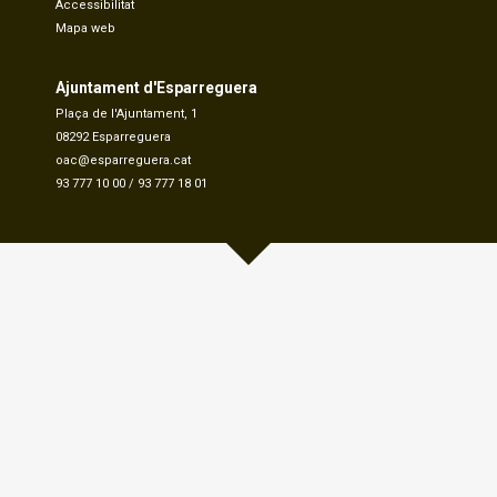
Accessibilitat
Mapa web
Ajuntament d'Esparreguera
Plaça de l'Ajuntament, 1
08292 Esparreguera
oac@esparreguera.cat
93 777 10 00
/
93 777 18 01