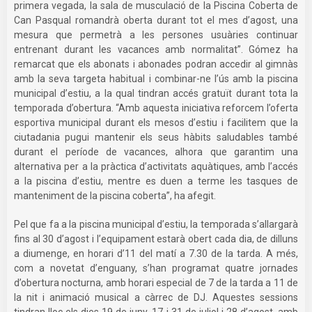
primera vegada, la sala de musculació de la Piscina Coberta de
Can Pasqual romandrà oberta durant tot el mes d’agost, una
mesura que permetrà a les persones usuàries continuar
entrenant durant les vacances amb normalitat”. Gómez ha
remarcat que els abonats i abonades podran accedir al gimnàs
amb la seva targeta habitual i combinar-ne l’ús amb la piscina
municipal d’estiu, a la qual tindran accés gratuït durant tota la
temporada d’obertura. “Amb aquesta iniciativa reforcem l’oferta
esportiva municipal durant els mesos d’estiu i facilitem que la
ciutadania pugui mantenir els seus hàbits saludables també
durant el període de vacances, alhora que garantim una
alternativa per a la pràctica d’activitats aquàtiques, amb l’accés
a la piscina d’estiu, mentre es duen a terme les tasques de
manteniment de la piscina coberta”, ha afegit.
Pel que fa a la piscina municipal d’estiu, la temporada s’allargarà
fins al 30 d’agost i l’equipament estarà obert cada dia, de dilluns
a diumenge, en horari d’11 del matí a 7.30 de la tarda. A més,
com a novetat d’enguany, s’han programat quatre jornades
d’obertura nocturna, amb horari especial de 7 de la tarda a 11 de
la nit i animació musical a càrrec de DJ. Aquestes sessions
tindran lloc els dies 19 de juny, 17 i 31 de juliol i 28 d’agost, amb