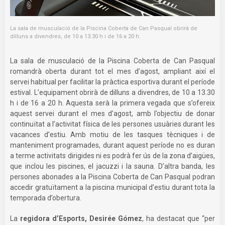
La sala de musculació de la Piscina Coberta de Can Pasqual obrirà de
dilluns a divendres, de 10 a 13.30 h i de 16 a 20 h.
La sala de musculació de la Piscina Coberta de Can Pasqual
romandrà oberta durant tot el mes d’agost, ampliant així el
servei habitual per facilitar la pràctica esportiva durant el període
estival. L’equipament obrirà de dilluns a divendres, de 10 a 13.30
h i de 16 a 20 h. Aquesta serà la primera vegada que s’ofereix
aquest servei durant el mes d’agost, amb l’objectiu de donar
continuïtat a l’activitat física de les persones usuàries durant les
vacances d’estiu. Amb motiu de les tasques tècniques i de
manteniment programades, durant aquest període no es duran
a terme activitats dirigides ni es podrà fer ús de la zona d’aigües,
que inclou les piscines, el jacuzzi i la sauna. D’altra banda, les
persones abonades a la Piscina Coberta de Can Pasqual podran
accedir gratuïtament a la piscina municipal d’estiu durant tota la
temporada d’obertura.
La
regidora d’Esports, Desirée Gómez
, ha destacat que “per