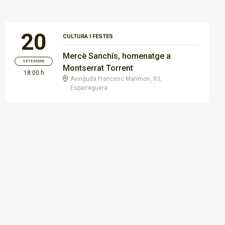
20
CULTURA I FESTES
Mercè Sanchís, homenatge a
SETEMBRE
Montserrat Torrent
18:00 h
Avinguda Francesc Marimon, 83,
Esparreguera