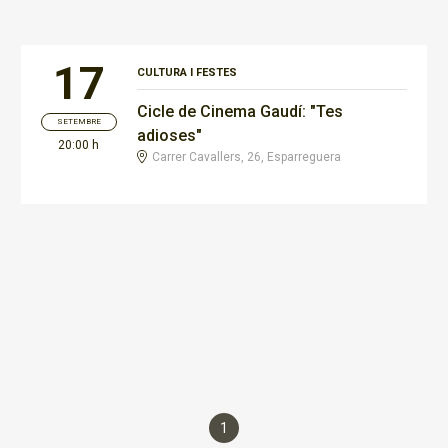
17
CULTURA I FESTES
Cicle de Cinema Gaudí: "Tes
SETEMBRE
adioses"
20:00 h
Carrer Cavallers, 26, Esparreguera
1