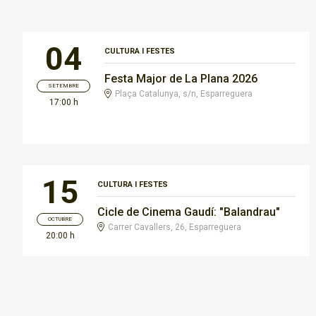
04
CULTURA I FESTES
Festa Major de La Plana 2026
SETEMBRE
Plaça Catalunya, s/n, Esparreguera
17:00 h
15
CULTURA I FESTES
Cicle de Cinema Gaudí: "Balandrau"
OCTUBRE
Carrer Cavallers, 26, Esparreguera
20:00 h