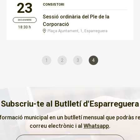
23
CONSISTORI
Sessió ordinària del Ple de la
DESEMBRE
Corporació
18:30 h
Plaça Ajuntament, 1, Esparreguera
1
2
3
4
Subscriu-te al Butlletí d'Esparreguera
nformació municipal en un butlletí mensual que podràs re
correu electrònic i al
Whatsapp
.