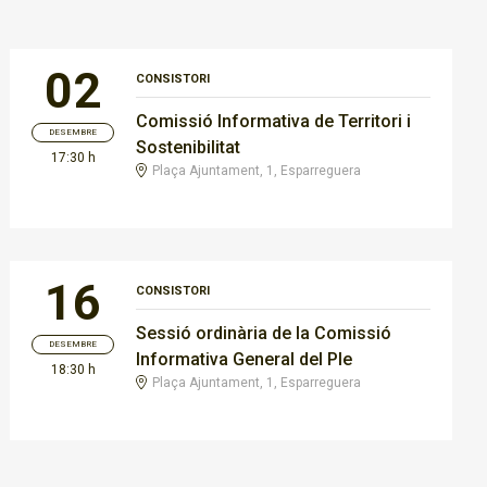
02
CONSISTORI
Comissió Informativa de Territori i
DESEMBRE
Sostenibilitat
17:30 h
Plaça Ajuntament, 1, Esparreguera
16
CONSISTORI
Sessió ordinària de la Comissió
DESEMBRE
Informativa General del Ple
18:30 h
Plaça Ajuntament, 1, Esparreguera