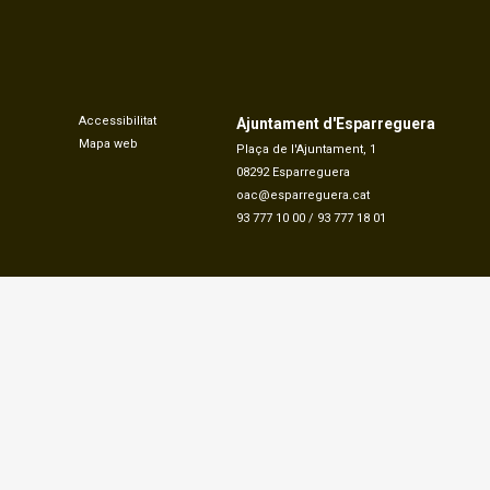
Accessibilitat
Ajuntament d'Esparreguera
Mapa web
Plaça de l'Ajuntament, 1
08292 Esparreguera
oac@esparreguera.cat
93 777 10 00
/
93 777 18 01