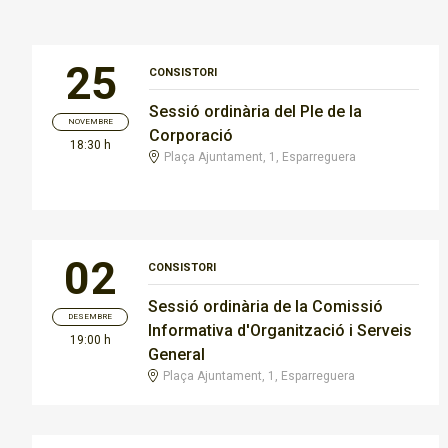
25
CONSISTORI
Sessió ordinària del Ple de la
NOVEMBRE
Corporació
18:30 h
Plaça Ajuntament, 1, Esparreguera
02
CONSISTORI
Sessió ordinària de la Comissió
DESEMBRE
Informativa d'Organització i Serveis
19:00 h
General
Plaça Ajuntament, 1, Esparreguera