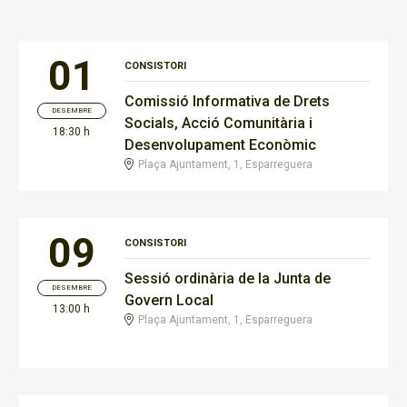
01
CONSISTORI
Comissió Informativa de Drets
DESEMBRE
Socials, Acció Comunitària i
18:30 h
Desenvolupament Econòmic
Plaça Ajuntament, 1, Esparreguera
09
CONSISTORI
Sessió ordinària de la Junta de
DESEMBRE
Govern Local
13:00 h
Plaça Ajuntament, 1, Esparreguera