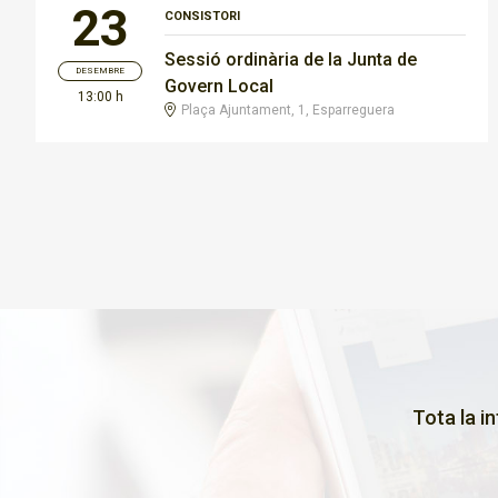
23
CONSISTORI
Sessió ordinària de la Junta de
DESEMBRE
Govern Local
13:00 h
Plaça Ajuntament, 1, Esparreguera
Tota la i