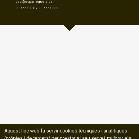
oac@esparreguera.cat
93 777 10 00
/
93 777 18 01
Aquest lloc web fa servir cookies tècniques i analítiques
(pròpies i de tercers) per prestar el seu servei, millorar els