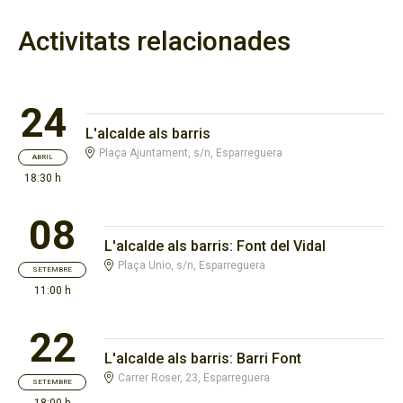
Activitats relacionades
24
L'alcalde als barris
Plaça Ajuntament, s/n, Esparreguera
ABRIL
18:30 h
08
L'alcalde als barris: Font del Vidal
Plaça Unio, s/n, Esparreguera
SETEMBRE
11:00 h
22
L'alcalde als barris: Barri Font
Carrer Roser, 23, Esparreguera
SETEMBRE
18:00 h