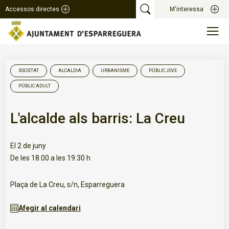
Accessos directes
M'interessa
SOCIETAT
ALCALDIA
URBANISME
PÚBLIC JOVE
PÚBLIC ADULT
L'alcalde als barris: La Creu
El 2 de juny
De les 18.00 a les 19.30 h
Plaça de La Creu, s/n, Esparreguera
Afegir al calendari