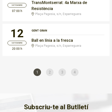
TransMontserrat: 4a Marxa de
SETEMBRE
Resistència
07:00 h
Plaça Pagesia, s/n, Esparreguera
12
GENT GRAN
Ball en línia a la fresca
SETEMBRE
Plaça Pagesia, s/n, Esparreguera
20:00 h
1
2
3
4
Subscriu-te al Butlletí