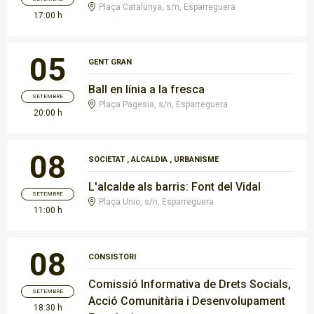
Plaça Catalunya, s/n, Esparreguera
17:00 h
05
GENT GRAN
Ball en línia a la fresca
SETEMBRE
Plaça Pagesia, s/n, Esparreguera
20:00 h
08
SOCIETAT
,
ALCALDIA
,
URBANISME
L'alcalde als barris: Font del Vidal
SETEMBRE
Plaça Unio, s/n, Esparreguera
11:00 h
08
CONSISTORI
Comissió Informativa de Drets Socials,
SETEMBRE
Acció Comunitària i Desenvolupament
18:30 h