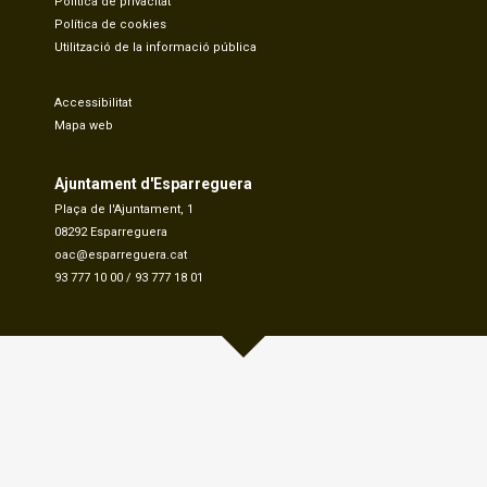
Política de privacitat
Política de cookies
Utilització de la informació pública
Accessibilitat
Mapa web
Ajuntament d'Esparreguera
Plaça de l'Ajuntament, 1
08292 Esparreguera
oac@esparreguera.cat
93 777 10 00
/
93 777 18 01