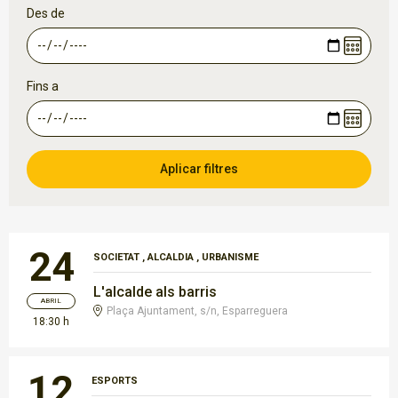
Des de
Fins a
24
SOCIETAT
,
ALCALDIA
,
URBANISME
L'alcalde als barris
ABRIL
Plaça Ajuntament, s/n, Esparreguera
18:30 h
12
ESPORTS