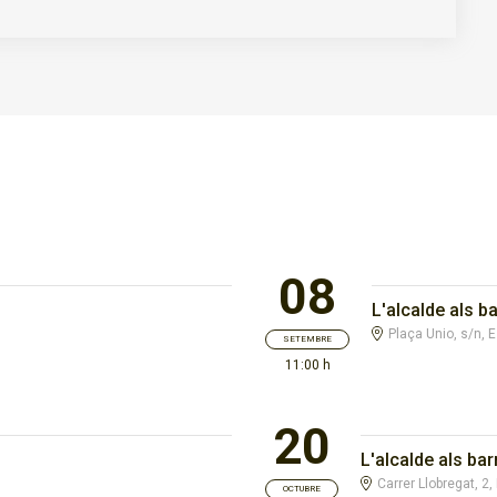
08
L'alcalde als ba
Plaça Unio, s/n, 
SETEMBRE
11:00 h
20
L'alcalde als bar
Carrer Llobregat, 2
OCTUBRE