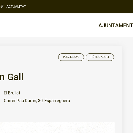
ACTUALITAT
AJUNTAMEN
PÚBLIC JOVE
PÚBLIC ADULT
n Gall
El Brullot
Carrer Pau Duran, 30, Esparreguera