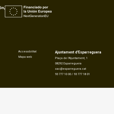
Accessibilitat
Ajuntament d'Esparreguera
Mapa web
Plaça de l'Ajuntament, 1
08292 Esparreguera
oac@esparreguera.cat
93 777 10 00
/
93 777 18 01