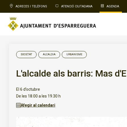
ADRECES I TELÈFONS
ATENCIÓ CIUTADANA
AGENDA
SOCIETAT
ALCALDIA
URBANISME
L'alcalde als barris: Mas d'E
El 6 d’octubre
De les 18.00 a les 19.30 h
Afegir al calendari