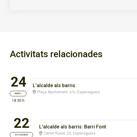
Activitats relacionades
24
L'alcalde als barris
Plaça Ajuntament, s/n, Esparreguera
ABRIL
18:30 h
22
L'alcalde als barris: Barri Font
Carrer Roser, 23, Esparreguera
SETEMBRE