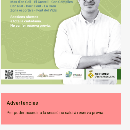
Advertències
Per poder accedir a la sessió no caldrà reserva prèvia.