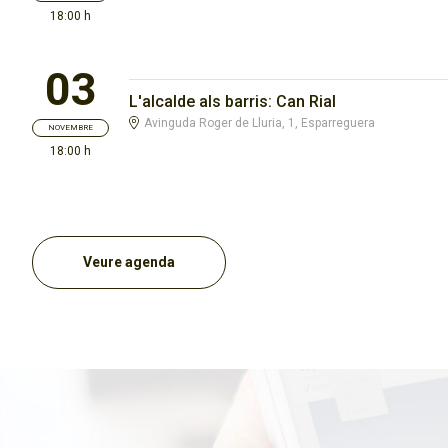
18:00 h
03
L'alcalde als barris: Can Rial
Avinguda Roger de Lluria, 1, Esparreguera
NOVEMBRE
18:00 h
Veure agenda