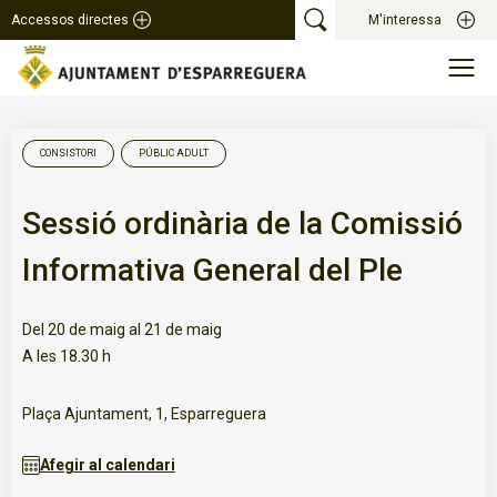
Accessos directes
M'interessa
CONSISTORI
PÚBLIC ADULT
Sessió ordinària de la Comissió
Informativa General del Ple
Del 20 de maig al 21 de maig
A les 18.30 h
Plaça Ajuntament, 1, Esparreguera
Afegir al calendari