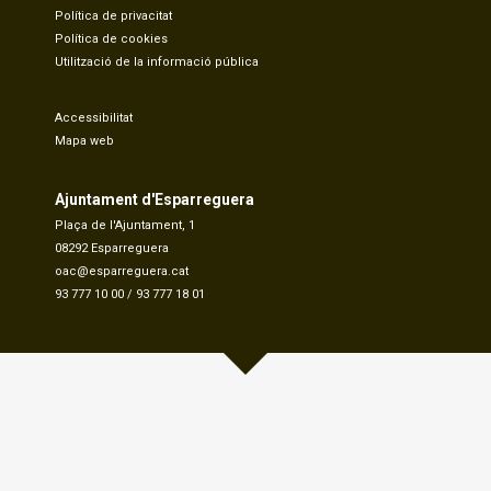
Política de privacitat
Política de cookies
Utilització de la informació pública
Accessibilitat
Mapa web
Ajuntament d'Esparreguera
Plaça de l'Ajuntament, 1
08292 Esparreguera
oac@esparreguera.cat
93 777 10 00
/
93 777 18 01