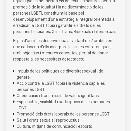
aquest pla es defineixen els objectius i mesures per a la
promoció de la igualtat i la no discriminació de les
persones LGBTI, constituint la base pel
desenvolupament d'una estratègia integral orientada a
erradicar la LGBTIfòbia i garantir els drets de les
persones Lesbianes, Gais, Trans, Bisexuals i Intersexuals.
El pla d'acció es desenvolupa al voltant de 7 àmbits en
què cadascun d'ells incorpora les línies estratègiques,
amb objectius i mesures concretes, per tal de donar
resposta a les necessitats detectades:
Impuls de les polítiques de diversitat sexual i de
gènere.
Acció contra la LGBTIfòbia i la violència cap a les
persones LGBTI.
Coeducació i transmissió de valors igualitaris.
Espai públic, visibilitat i participació de les persones
LGBTI.
Promoció dels drets laborals de les persones LGBTI.
Salut i drets sexuals i reproductius.
Cultura, mitjans de comunicació i esports