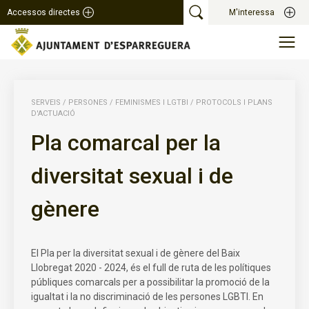
Accessos directes
M'interessa
SERVEIS
/
PERSONES
/
FEMINISMES I LGTBI
/
PROTOCOLS I PLANS
D'ACTUACIÓ
Pla comarcal per la
diversitat sexual i de
gènere
El Pla per la diversitat sexual i de gènere del Baix
Llobregat 2020 - 2024, és el full de ruta de les polítiques
públiques comarcals per a possibilitar la promoció de la
igualtat i la no discriminació de les persones LGBTI. En