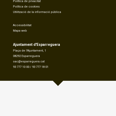
Política de privacitat
Política de cookies
Utilització de la informació pública
Accessibilitat
Mapa web
Ajuntament d'Esparreguera
Plaça de l'Ajuntament, 1
08292 Esparreguera
oac@esparreguera.cat
93 777 10 00
/
93 777 18 01