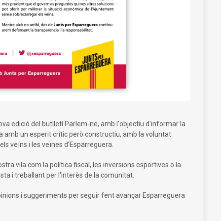
a edició del butlletí Parlem-ne, amb l'objectiu d'informar la
ra amb un esperit crític però constructiu, amb la voluntat
 els veïns i les veïnes d'Esparreguera.
a vila com la política fiscal, les inversions esportives o la
 i treballant per l'interès de la comunitat.
opinions i suggeriments per seguir fent avançar Esparreguera