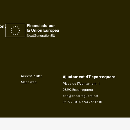
Accessibilitat
Ajuntament d'Esparreguera
Mapa web
Plaça de l'Ajuntament, 1
08292 Esparreguera
oac@esparreguera.cat
93 777 10 00
/
93 777 18 01