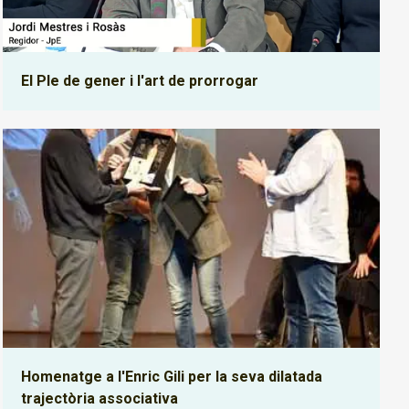
El Ple de gener i l'art de prorrogar
Homenatge a l'Enric Gili per la seva dilatada
trajectòria associativa