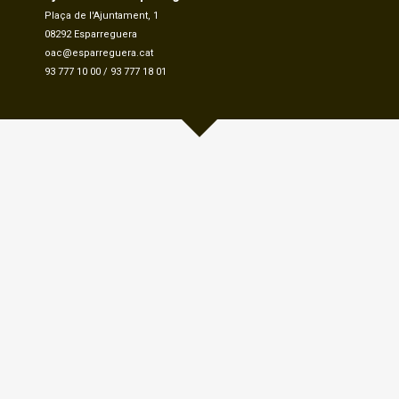
Plaça de l'Ajuntament, 1
08292 Esparreguera
oac@esparreguera.cat
93 777 10 00
/
93 777 18 01