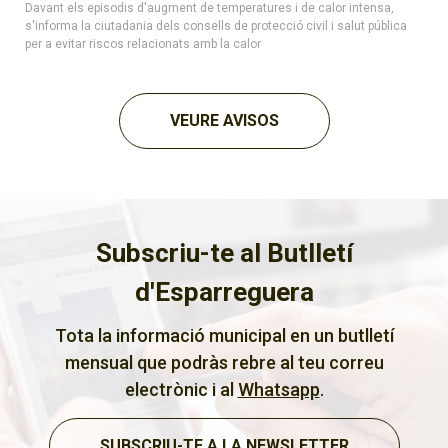
Davant els episodis d'augment de temperatures i de calor intensa,
s'informa la ciutadania dels consells de protecció civil i salut pública
per a evitar riscos relacionats amb la calor
VEURE AVISOS
Subscriu-te al Butlletí
d'Esparreguera
Tota la informació municipal en un butlletí
mensual que podràs rebre al teu correu
electrònic i al
Whatsapp
.
SUBSCRIU-TE A LA NEWSLETTER