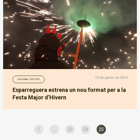
15 de gener de 2019
CULTURA I FESTES
Esparreguera estrena un nou format per a la
Festa Major d’Hivern
1
...
23
24
25