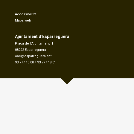
Accessibilitat
Mapa web
Ajuntament d'Esparreguera
Plaça de l'Ajuntament, 1
08292 Esparreguera
oac@esparreguera.cat
93 777 10 00
/
93 777 18 01