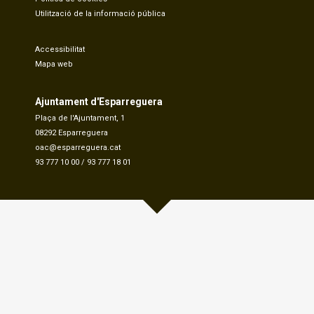
Utilització de la informació pública
Accessibilitat
Mapa web
Ajuntament d'Esparreguera
Plaça de l'Ajuntament, 1
08292 Esparreguera
oac@esparreguera.cat
93 777 10 00
/
93 777 18 01