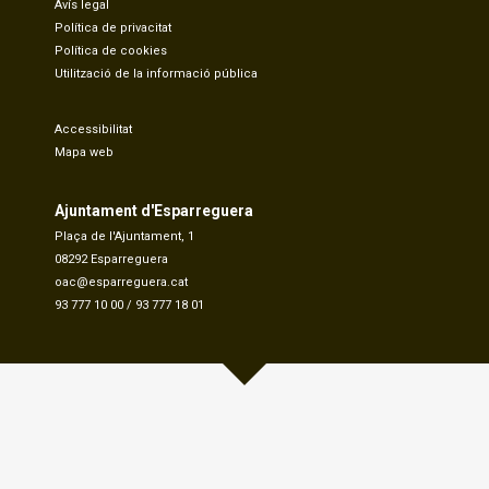
Avís legal
Política de privacitat
Política de cookies
Utilització de la informació pública
Accessibilitat
Mapa web
Ajuntament d'Esparreguera
Plaça de l'Ajuntament, 1
08292 Esparreguera
oac@esparreguera.cat
93 777 10 00
/
93 777 18 01