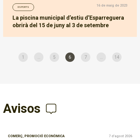
16 de maig de 2023
ESPORTS
La piscina municipal d’estiu d’Esparreguera
obrirà del 15 de juny al 3 de setembre
1
...
5
6
7
...
14
Avisos
COMERÇ,
PROMOCIÓ ECONÒMICA
7 d’agost 2026