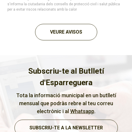
s'informa la ciutadania dels consells de protecció civil i salut pública
per a evitar riscos relacionats amb la calor
VEURE AVISOS
Subscriu-te al Butlletí
d'Esparreguera
Tota la informació municipal en un butlletí
mensual que podràs rebre al teu correu
electrònic i al
Whatsapp
.
SUBSCRIU-TE A LA NEWSLETTER