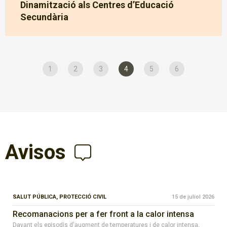
Dinamització als Centres d’Educació
Secundària
1
2
3
4
5
6
Avisos
SALUT PÚBLICA,
PROTECCIÓ CIVIL
15 de juliol 2026
Recomanacions per a fer front a la calor intensa
Davant els episodis d'augment de temperatures i de calor intensa,