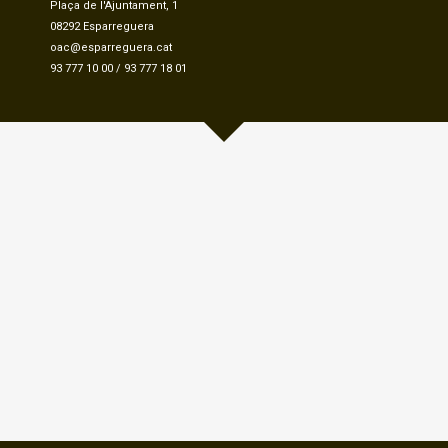
Plaça de l'Ajuntament, 1
08292 Esparreguera
oac@esparreguera.cat
93 777 10 00
/
93 777 18 01