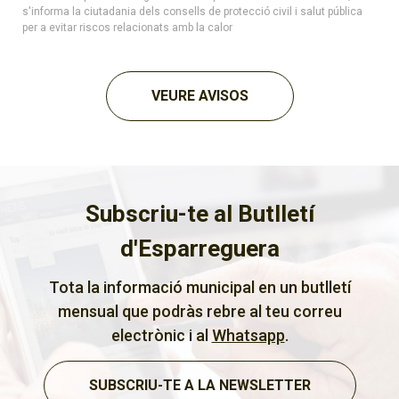
s'informa la ciutadania dels consells de protecció civil i salut pública
per a evitar riscos relacionats amb la calor
VEURE AVISOS
Subscriu-te al Butlletí
d'Esparreguera
Tota la informació municipal en un butlletí
mensual que podràs rebre al teu correu
electrònic i al
Whatsapp
.
SUBSCRIU-TE A LA NEWSLETTER