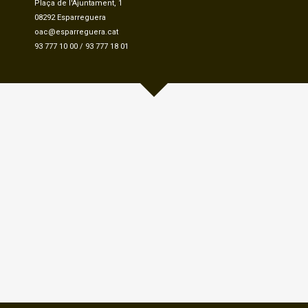
Plaça de l'Ajuntament, 1
08292 Esparreguera
oac@esparreguera.cat
93 777 10 00
/
93 777 18 01