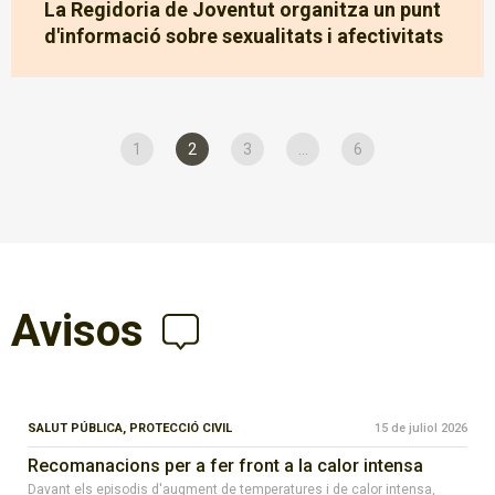
La Regidoria de Joventut organitza un punt
d'informació sobre sexualitats i afectivitats
1
2
3
...
6
Avisos
SALUT PÚBLICA,
PROTECCIÓ CIVIL
15 de juliol 2026
Recomanacions per a fer front a la calor intensa
Davant els episodis d'augment de temperatures i de calor intensa,