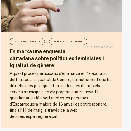
POLÍTIQUES D'IGUALTAT
PARTICIPACIÓ CIUTADANA
27 d’abril de 2022
En marxa una enquesta
ciutadana sobre polítiques feministes i
igualtat de gènere
Aquest procés participatiu s’emmarca en l’elaboració
del Pla Local d’Igualtat de Gènere, un instrument que ha
de definir les polítiques feministes des de tots els
serveis municipals en els propers quatre anys. El
qüestionari està obert a totes les persones
d’Esparreguera majors de 16 anys i es pot respondre,
fins a l’11 de maig, a través de la web
decideix.esparreguera.cat