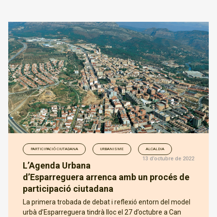
PARTICIPACIÓ CIUTADANA
URBANISME
ALCALDIA
13 d’octubre de 2022
L’Agenda Urbana
d’Esparreguera arrenca amb un procés de
participació ciutadana
La primera trobada de debat i reflexió entorn del model
urbà d’Esparreguera tindrà lloc el 27 d’octubre a Can