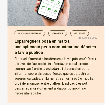
PARTICIPACIÓ CIUTADANA
URBANISME
VIA PÚBLICA
1 de juny de 2022
Esparreguera posa en marxa
una aplicació per a comunicar incidències
a la via pública
El servei d'atenció d'incidències a la via pública s’ofereix
a través de l’aplicació Línia Verda, un canal directe de
comunicació entre la ciutadania i el consistori per a
informar sobre els desperfectes que es detectin en
voreres, calçades, enllumenat, senyalització o mobiliari
urbà del municipi, entre d’altres. L’aplicació es pot
descarregar gratuïtament al dispositiu mòbil i no
necessita registre