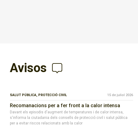
Avisos
SALUT PÚBLICA,
PROTECCIÓ CIVIL
15 de juliol 2026
Recomanacions per a fer front a la calor intensa
Davant els episodis d'augment de temperatures i de calor intensa,
s'informa la ciutadania dels consells de protecció civil i salut pública
per a evitar riscos relacionats amb la calor