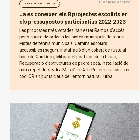
18 de juliol de 2022
PARTICIPACIÓ CIUTADANA
Ja es coneixen els 8 projectes escollits en
els pressupostos participatius 2022-2023
Les propostes més votades han estat Rampa d’accés
per a cadira de rodes a les pistes municipals de tennis,
Pistes de tennis municipals, Camins escolars
accessibles i segurs, Instal·lació d’un cobert de fusta al
bosc de Can Roca, Millorar el pont nou de la Plana,
Recuperació d'estructures de pedra seca, Instal·lació de
nous repetidors wifi a Mas d’en Gall i Posem àudios amb
codi QR en punts claus de l’entorn natural i urbà