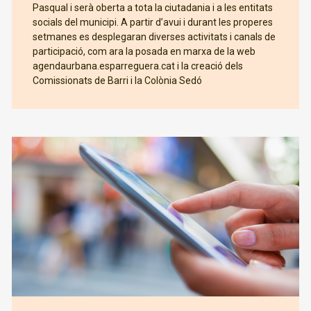
Pasqual i serà oberta a tota la ciutadania i a les entitats
socials del municipi. A partir d’avui i durant les properes
setmanes es desplegaran diverses activitats i canals de
participació, com ara la posada en marxa de la web
agendaurbana.esparreguera.cat i la creació dels
Comissionats de Barri i la Colònia Sedó