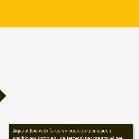
Aquest lloc web fa servir cookies tècniques i
analítiques (pròpies i de tercers) per prestar el seu