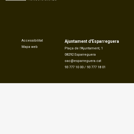
Accessibilitat
Ajuntament d'Esparreguera
Mapa web
Plaça de l'Ajuntament, 1
08292 Esparreguera
oac@esparreguera.cat
93 777 10 00
/
93 777 18 01