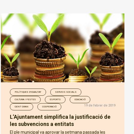
POLÍTIQUES D'IGUALTAT
SERVEIS SOCIALS
CULTURA I FESTES
ESPORTS
EDUCACIÓ
19 de febrer de 2019
GENT GRAN
COOPERACIÓ
L’Ajuntament simplifica la justificació de
les subvencions a entitats
El ple municipal va aprovar la setmana passada les