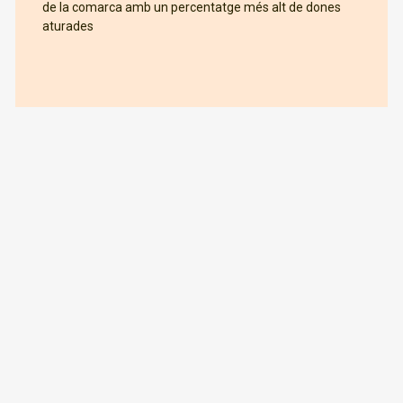
de la comarca amb un percentatge més alt de dones
aturades