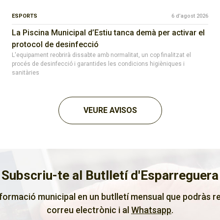
ESPORTS
6 d’agost 2026
La Piscina Municipal d’Estiu tanca demà per activar el
protocol de desinfecció
L'equipament reobrirà dissabte amb normalitat, un cop finalitzat el
procés de desinfecció i garantides les condicions higièniques i
sanitàries
VEURE AVISOS
Subscriu-te al Butlletí d'Esparreguera
nformació municipal en un butlletí mensual que podràs re
correu electrònic i al
Whatsapp
.