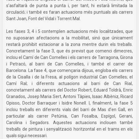
s’asfaltarà de punta a punta i, per tant, hi estarà limitada la
circulació; i també es faran actuacions més puntuals als carrers
Sant Joan, Font del Vidal i Torrent Mal.
Les fases 3, 4 i 5 contemplen actuacions més localitzades, que
no suposaran afectacions a la mobilitat, sinó que únicament
restarà prohibit estacionar a la zona mentre durin els treballs.
Concretament la fase 3, que és previst que comenci dimecres,
inclou el Camí de Can Comelles i els carrers de Tarragona, Girona
i Petracó, al barri de Can Comelles, i també el carrer de
Barcelona. La fase 4, que començaria dijous, engloba els carrers
de la Cisalla i de la Fresa, al polígon industrial Can Comelles; el
Camí Ral; i diferents actuacions al barri de Can Rial,
concretament als carrers del Doctor Robert, Eduard Toldrà, Enric
Granados, Josep Maria Sert, Antoni Tàpies, Isaac Albèniz, Ricard
Opisso, Doctor Barraquer i Isidre Nonell. I, finalment, la fase 5
inclou treballs en diferents vials del barri de Mas d’en Gall, en
particular als carrer Petúnia, Can Fosalba, Espígol, Gerani,
Carolina i Segadors. Aquestes actuacions inclouen també
treballs de pintura i senyalització horitzontal en el trams en els
quals sigui necessari.