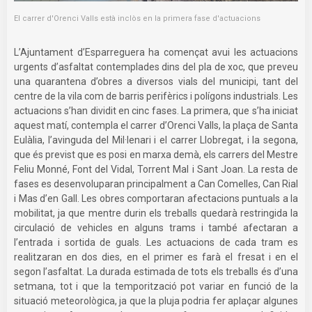
El carrer d'Orenci Valls està inclòs en la primera fase d'actuacions
L’Ajuntament d’Esparreguera ha començat avui les actuacions
urgents d’asfaltat contemplades dins del pla de xoc, que preveu
una quarantena d’obres a diversos vials del municipi, tant del
centre de la vila com de barris perifèrics i polígons industrials. Les
actuacions s’han dividit en cinc fases. La primera, que s’ha iniciat
aquest matí, contempla el carrer d’Orenci Valls, la plaça de Santa
Eulàlia, l’avinguda del Mil·lenari i el carrer Llobregat, i la segona,
que és previst que es posi en marxa demà, els carrers del Mestre
Feliu Monné, Font del Vidal, Torrent Mal i Sant Joan. La resta de
fases es desenvoluparan principalment a Can Comelles, Can Rial
i Mas d’en Gall. Les obres comportaran afectacions puntuals a la
mobilitat, ja que mentre durin els treballs quedarà restringida la
circulació de vehicles en alguns trams i també afectaran a
l’entrada i sortida de guals. Les actuacions de cada tram es
realitzaran en dos dies, en el primer es farà el fresat i en el
segon l’asfaltat. La durada estimada de tots els treballs és d’una
setmana, tot i que la temporització pot variar en funció de la
situació meteorològica, ja que la pluja podria fer aplaçar algunes