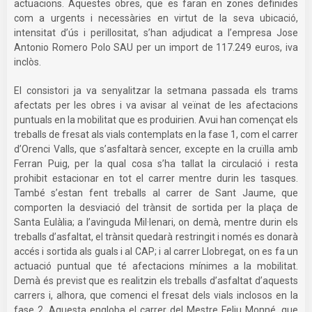
actuacions. Aquestes obres, que es faran en zones definides
com a urgents i necessàries en virtut de la seva ubicació,
intensitat d’ús i perillositat, s’han adjudicat a l’empresa Jose
Antonio Romero Polo SAU per un import de 117.249 euros, iva
inclòs.
El consistori ja va senyalitzar la setmana passada els trams
afectats per les obres i va avisar al veïnat de les afectacions
puntuals en la mobilitat que es produirien. Avui han començat els
treballs de fresat als vials contemplats en la fase 1, com el carrer
d’Orenci Valls, que s’asfaltarà sencer, excepte en la cruïlla amb
Ferran Puig, per la qual cosa s’ha tallat la circulació i resta
prohibit estacionar en tot el carrer mentre durin les tasques.
També s’estan fent treballs al carrer de Sant Jaume, que
comporten la desviació del trànsit de sortida per la plaça de
Santa Eulàlia; a l’avinguda Mil·lenari, on demà, mentre durin els
treballs d’asfaltat, el trànsit quedarà restringit i només es donarà
accés i sortida als guals i al CAP; i al carrer Llobregat, on es fa un
actuació puntual que té afectacions mínimes a la mobilitat.
Demà és previst que es realitzin els treballs d’asfaltat d’aquests
carrers i, alhora, que comenci el fresat dels vials inclosos en la
fase 2. Aquesta engloba el carrer del Mestre Feliu Monné, que