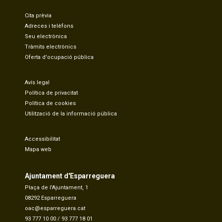
Cita prèvia
Adreces i telèfons
Seu electrònica
Tràmits electrònics
Oferta d'ocupació pública
Avís legal
Política de privacitat
Política de cookies
Utilització de la informació pública
Accessibilitat
Mapa web
Ajuntament d'Esparreguera
Plaça de l'Ajuntament, 1
08292 Esparreguera
oac@esparreguera.cat
93 777 10 00
/
93 777 18 01