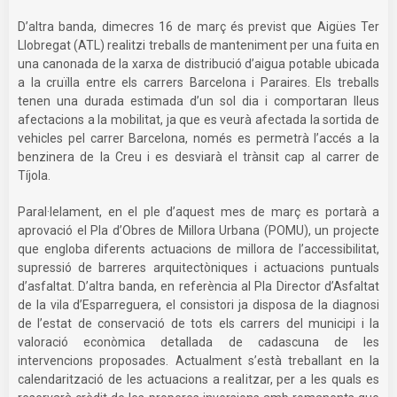
D’altra banda, dimecres 16 de març és previst que Aigües Ter
Llobregat (ATL) realitzi treballs de manteniment per una fuita en
una canonada de la xarxa de distribució d’aigua potable ubicada
a la cruïlla entre els carrers Barcelona i Paraires. Els treballs
tenen una durada estimada d’un sol dia i comportaran lleus
afectacions a la mobilitat, ja que es veurà afectada la sortida de
vehicles pel carrer Barcelona, només es permetrà l’accés a la
benzinera de la Creu i es desviarà el trànsit cap al carrer de
Tíjola.
Paral·lelament, en el ple d’aquest mes de març es portarà a
aprovació el Pla d’Obres de Millora Urbana (POMU), un projecte
que engloba diferents actuacions de millora de l’accessibilitat,
supressió de barreres arquitectòniques i actuacions puntuals
d’asfaltat. D’altra banda, en referència al Pla Director d’Asfaltat
de la vila d’Esparreguera, el consistori ja disposa de la diagnosi
de l’estat de conservació de tots els carrers del municipi i la
valoració econòmica detallada de cadascuna de les
intervencions proposades. Actualment s’està treballant en la
calendarització de les actuacions a realitzar, per a les quals es