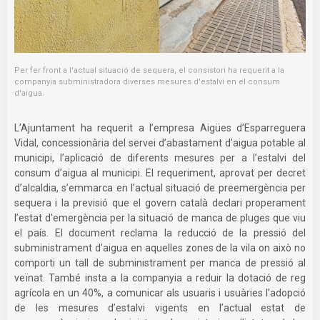
Per fer front a l'actual situació de sequera, el consistori ha requerit a la
companyia subministradora diverses mesures d'estalvi en el consum
d'aigua.
L’Ajuntament ha requerit a l’empresa Aigües d’Esparreguera
Vidal, concessionària del servei d’abastament d’aigua potable al
municipi, l’aplicació de diferents mesures per a l’estalvi del
consum d’aigua al municipi. El requeriment, aprovat per decret
d’alcaldia, s’emmarca en l’actual situació de preemergència per
sequera i la previsió que el govern català declari properament
l’estat d’emergència per la situació de manca de pluges que viu
el país. El document reclama la reducció de la pressió del
subministrament d’aigua en aquelles zones de la vila on això no
comporti un tall de subministrament per manca de pressió al
veïnat. També insta a la companyia a reduir la dotació de reg
agrícola en un 40%, a comunicar als usuaris i usuàries l’adopció
de les mesures d’estalvi vigents en l’actual estat de