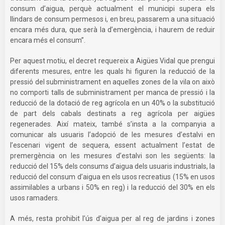
consum d’aigua, perquè actualment el municipi supera els
llindars de consum permesos i, en breu, passarem a una situació
encara més dura, que serà la d’emergència, i haurem de reduir
encara més el consum”.
Per aquest motiu, el decret requereix a Aigües Vidal que prengui
diferents mesures, entre les quals hi figuren la reducció de la
pressió del subministrament en aquelles zones de la vila on això
no comporti talls de subministrament per manca de pressió i la
reducció de la dotació de reg agrícola en un 40% o la substitució
de part dels cabals destinats a reg agrícola per aigües
regenerades. Així mateix, també s’insta a la companyia a
comunicar als usuaris l’adopció de les mesures d’estalvi en
l’escenari vigent de sequera, essent actualment l’estat de
premergència on les mesures d’estalvi son les següents: la
reducció del 15% dels consums d’aigua dels usuaris industrials, la
reducció del consum d’aigua en els usos recreatius (15% en usos
assimilables a urbans i 50% en reg) i la reducció del 30% en els
usos ramaders.
A més, resta prohibit l’ús d’aigua per al reg de jardins i zones