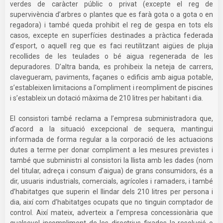
verdes de caràcter públic o privat (excepte el reg de
supervivència d’arbres o plantes que es farà gota o a gota o en
regadora) i també queda prohibit el reg de gespa en tots els
casos, excepte en superfícies destinades a pràctica federada
d’esport, o aquell reg que es faci reutilitzant aigües de pluja
recollides de les teulades o bé aigua regenerada de les
depuradores. D’altra banda, es prohibeix la neteja de carrers,
clavegueram, paviments, façanes o edificis amb aigua potable,
s’estableixen limitacions a l'ompliment i reompliment de piscines
i s’estableix un dotació màxima de 210 litres per habitant i dia.
El consistori també reclama a l’empresa subministradora que,
d’acord a la situació excepcional de sequera, mantingui
informada de forma regular a la corporació de les actuacions
dutes a terme per donar compliment a les mesures previstes i
també que subministri al consistori la llista amb les dades (nom
del titular, adreça i consum d’aigua) de grans consumidors, és a
dir, usuaris industrials, comercials, agrícoles i ramaders, i també
d’habitatges que superin el llindar dels 210 litres per persona i
dia, així com d’habitatges ocupats que no tinguin comptador de
control. Així mateix, adverteix a l’empresa concessionària que
qualsevol incompliment de les directrius fixades la resolució o