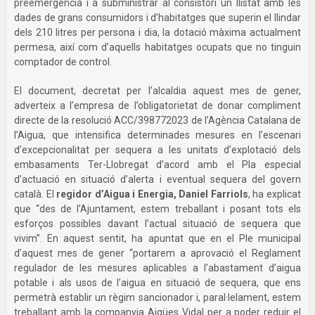
preemergència i a subministrar al consistori un llistat amb les
dades de grans consumidors i d’habitatges que superin el llindar
dels 210 litres per persona i dia, la dotació màxima actualment
permesa, així com d’aquells habitatges ocupats que no tinguin
comptador de control.
El document, decretat per l’alcaldia aquest mes de gener,
adverteix a l’empresa de l’obligatorietat de donar compliment
directe de la resolució ACC/398772023 de l’Agència Catalana de
l’Aigua, que intensifica determinades mesures en l’escenari
d’excepcionalitat per sequera a les unitats d’explotació dels
embasaments Ter-Llobregat d’acord amb el Pla especial
d’actuació en situació d’alerta i eventual sequera del govern
català. El
regidor d’Aigua i Energia, Daniel Farriols
, ha explicat
que “des de l’Ajuntament, estem treballant i posant tots els
esforços possibles davant l’actual situació de sequera que
vivim”. En aquest sentit, ha apuntat que en el Ple municipal
d’aquest mes de gener “portarem a aprovació el Reglament
regulador de les mesures aplicables a l’abastament d’aigua
potable i als usos de l’aigua en situació de sequera, que ens
permetrà establir un règim sancionador i, paral·lelament, estem
treballant amb la companyia Aigües Vidal per a poder reduir el