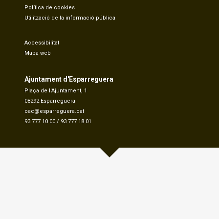
Política de cookies
Utilització de la informació pública
Accessibilitat
Mapa web
Ajuntament d'Esparreguera
Plaça de l'Ajuntament, 1
08292 Esparreguera
oac@esparreguera.cat
93 777 10 00
/
93 777 18 01